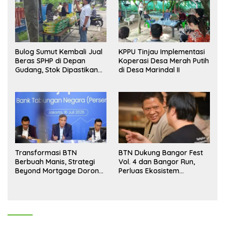
Bulog Sumut Kembali Jual
KPPU Tinjau Implementasi
Beras SPHP di Depan
Koperasi Desa Merah Putih
Gudang, Stok Dipastikan
di Desa Marindal II
Aman hingga Akhir Tahun
Transformasi BTN
BTN Dukung Bangor Fest
Berbuah Manis, Strategi
Vol. 4 dan Bangor Run,
Beyond Mortgage Dorong
Perluas Ekosistem
Laba Melonjak 40,8 Persen
Transaksi Digital