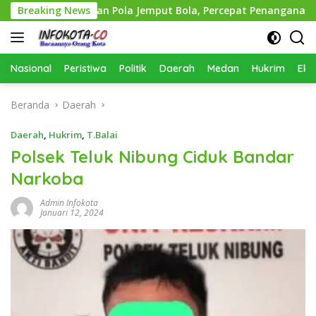
Langsung
n Terapkan Pola Jemput Bola, Percepat Penanganan Infrastr
Breaking News
ke
konten
Nasional
Peristiwa
Politik
Daerah
Medan
Hukrim
Eko
Beranda
Daerah
Daerah
,
Hukrim
,
T.Balai
Polsek Teluk Nibung Ciduk Bandar
Narkoba
Admin Infokota
Januari 12, 2024