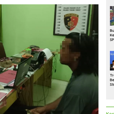
Bu
Ke
SP
Gu
Di
hi
Tr
Be
St
M
La
Pe
Kes