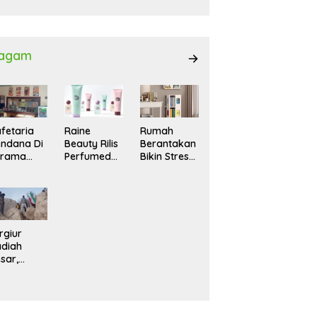
027
agam
fetaria
Raine
Rumah
ndana Di
Beauty Rilis
Berantakan
srama
Perfumed
Bikin Stres?
hasiswi
Body Lotion
Ini Cara
MA,
dengan
Praktis
yaman
Signature
Menatanya
tuk
Scent untuk
Tanpa
ntai
Ritual
Harus
Layering
Renovasi
rgiur
Parfum
diah
sar,
rga Iran
sir Lereng
rjal Cari
lot Jet