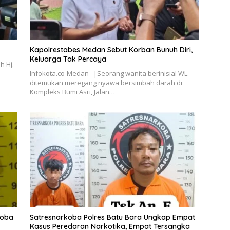
Kapolrestabes Medan Sebut Korban Bunuh Diri,
Keluarga Tak Percaya
h Hj.
Infokota.co-Medan |Seorang wanita berinisial WL
ditemukan meregang nyawa bersimbah darah di
Kompleks Bumi Asri, Jalan…
koba
Satresnarkoba Polres Batu Bara Ungkap Empat
Kasus Peredaran Narkotika, Empat Tersangka