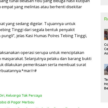
ang tunai belasan ribu yang diduga hasil kutipan
2
n empat yang melintas atau berhenti disekitar
R
ekat yang sedang digelar. Tujuannya untuk
bing Tinggi dari segala bentuk penyakit
ungli”, jelas Kasi Humas Polres Tebing Tinggi,
Ca
Ce
laksanakan operasi serupa untuk menciptakan
A
Ma
 masyarakat. Selanjutnya pelaku dan barang bukti
U
uk dilakukan pemeriksaan serta membuat surat
N
erbuatannya.*mar/r#
Un
Sa
Te
Ha
Be
Wa
iri, Keluarga Tak Percaya
Si
Te
koba di Pagar Merbau
Pi