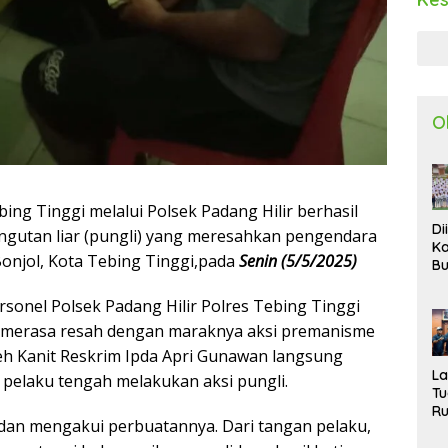
O
bing Tinggi melalui Polsek Padang Hilir berhasil
Di
gutan liar (pungli) yang meresahkan pengendara
Ka
onjol, Kota Tebing Tinggi,pada
Senin (5/5/2025)
Bu
Ta
R
rsonel Polsek Padang Hilir Polres Tebing Tinggi
Uj
 merasa resah dengan maraknya aksi premanisme
Ke
oleh Kanit Reskrim Ipda Apri Gunawan langsung
S
W
L
pelaku tengah melakukan aksi pungli.
T
R
 dan mengakui perbuatannya. Dari tangan pelaku,
d
P