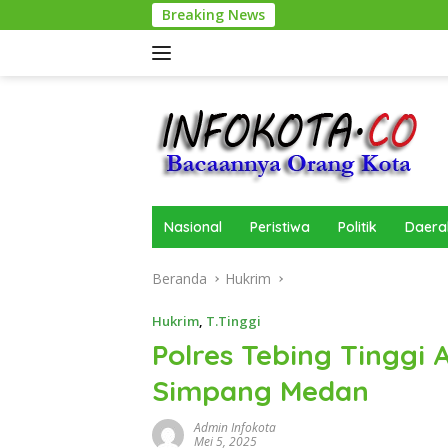
Langsung
Breaking News
ke
konten
Nasional
Peristiwa
Politik
Daera
Beranda
Hukrim
Hukrim
,
T.Tinggi
Polres Tebing Tinggi 
Simpang Medan
Admin Infokota
Mei 5, 2025