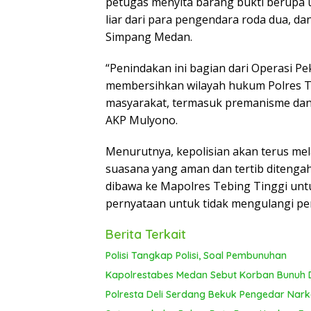
petugas menyita barang bukti berupa u
liar dari para pengendara roda dua, da
Simpang Medan.
“Penindakan ini bagian dari Operasi P
membersihkan wilayah hukum Polres Te
masyarakat, termasuk premanisme dan p
AKP Mulyono.
Menurutnya, kepolisian akan terus me
suasana yang aman dan tertib ditengah
dibawa ke Mapolres Tebing Tinggi unt
pernyataan untuk tidak mengulangi p
Berita Terkait
Polisi Tangkap Polisi, Soal Pembunuhan
Kapolrestabes Medan Sebut Korban Bunuh D
Polresta Deli Serdang Bekuk Pengedar Nar