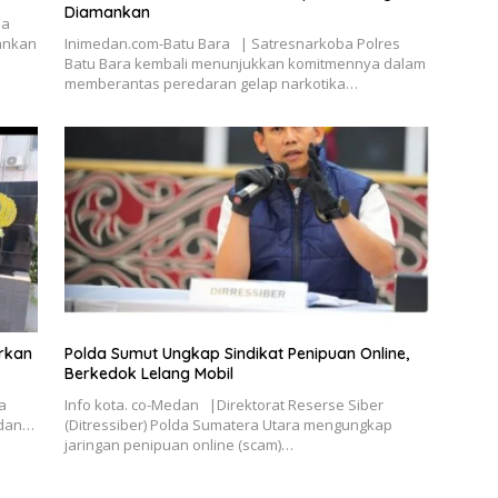
Diamankan
ba
ankan
Inimedan.com-Batu Bara | Satresnarkoba Polres
Batu Bara kembali menunjukkan komitmennya dalam
memberantas peredaran gelap narkotika…
rkan
Polda Sumut Ungkap Sindikat Penipuan Online,
Berkedok Lelang Mobil
a
Info kota. co-Medan |Direktorat Reserse Siber
J dan…
(Ditressiber) Polda Sumatera Utara mengungkap
jaringan penipuan online (scam)…