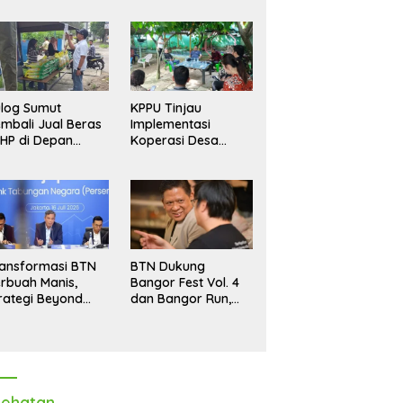
log Sumut
KPPU Tinjau
mbali Jual Beras
Implementasi
HP di Depan
Koperasi Desa
dang, Stok
Merah Putih di Desa
pastikan Aman
Marindal II
ngga Akhir Tahun
ansformasi BTN
BTN Dukung
rbuah Manis,
Bangor Fest Vol. 4
rategi Beyond
dan Bangor Run,
ortgage Dorong
Perluas Ekosistem
ba Melonjak 40,8
Transaksi Digital
rsen
ehatan