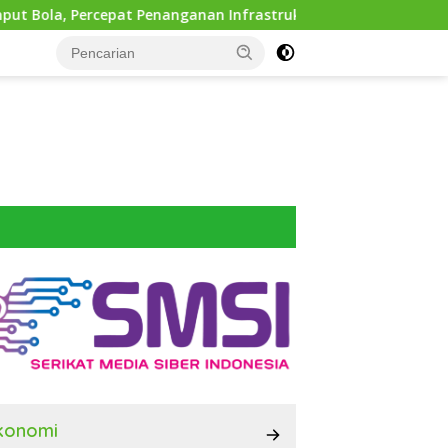
Penanganan Infrastruktur hingga Tingkat Kecamatan
konomi