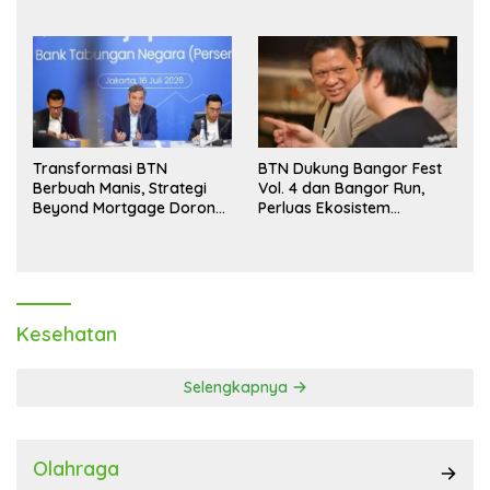
Aman hingga Akhir Tahun
Transformasi BTN
BTN Dukung Bangor Fest
Berbuah Manis, Strategi
Vol. 4 dan Bangor Run,
Beyond Mortgage Dorong
Perluas Ekosistem
Laba Melonjak 40,8 Persen
Transaksi Digital
Kesehatan
Selengkapnya
Olahraga