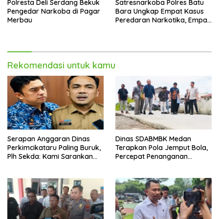
Polresta Deli Serdang Bekuk
Satresnarkoba Polres Batu
Pengedar Narkoba di Pagar
Bara Ungkap Empat Kasus
Merbau
Peredaran Narkotika, Empat
Tersangka Diamankan
Rekomendasi untuk kamu
Serapan Anggaran Dinas
Dinas SDABMBK Medan
Perkimcikataru Paling Buruk,
Terapkan Pola Jemput Bola,
Plh Sekda: Kami Sarankan
Percepat Penanganan
Dievaluasi
Infrastruktur hingga Tingkat
Kecamatan