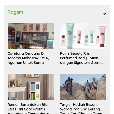
Ragam
Cafetaria Cendana Di
Raine Beauty Rilis
Asrama Mahasiswi UMA,
Perfumed Body Lotion
Nyaman Untuk Santai
dengan Signature Scent
untuk Ritual Layering
Parfum
Rumah Berantakan Bikin
Tergiur Hadiah Besar,
Stres? Ini Cara Praktis
Warga Iran Sisir Lereng
Menatanya Tanpa Harus
Terjal Cari Pilot Jet Tempur