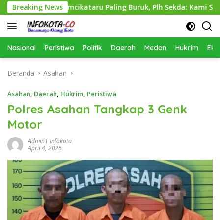
Langsung
nas Perkimcikataru Paling Buruk, Plh Sekda: Kami Sarankan Die
Breaking News
ke
konten
Nasional
Peristiwa
Politik
Daerah
Medan
Hukrim
Eko
Beranda
Asahan
Asahan
,
Daerah
,
Hukrim
,
Peristiwa
Polres Asahan Tangkap 3 Genk
Motor
Admin1 Infokota
April 4, 2025