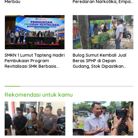
Merbau
Peredaran Narkotika, Empat
Tersangka Diamankan
SMKN 1 Lumut Tapteng Hadiri
Bulog Sumut Kembali Jual
Pembukaan Program
Beras SPHP di Depan
Revitalisasi SMK Berbasis
Gudang, Stok Dipastikan
Indusri di Batam
Aman hingga Akhir Tahun
Rekomendasi untuk kamu