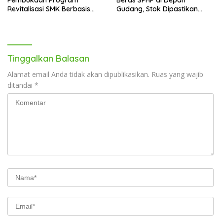
Pembukaan Program
Beras SPHP di Depan
Revitalisasi SMK Berbasis
Gudang, Stok Dipastikan
Indusri di Batam
Aman hingga Akhir Tahun
Tinggalkan Balasan
Alamat email Anda tidak akan dipublikasikan.
Ruas yang wajib
ditandai
*