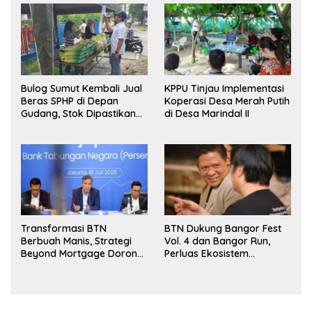
Bulog Sumut Kembali Jual
KPPU Tinjau Implementasi
Beras SPHP di Depan
Koperasi Desa Merah Putih
Gudang, Stok Dipastikan
di Desa Marindal II
Aman hingga Akhir Tahun
Transformasi BTN
BTN Dukung Bangor Fest
Berbuah Manis, Strategi
Vol. 4 dan Bangor Run,
Beyond Mortgage Dorong
Perluas Ekosistem
Laba Melonjak 40,8 Persen
Transaksi Digital