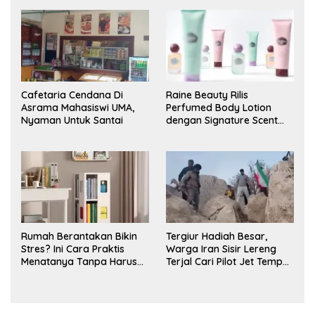
Cafetaria Cendana Di
Raine Beauty Rilis
Asrama Mahasiswi UMA,
Perfumed Body Lotion
Nyaman Untuk Santai
dengan Signature Scent
untuk Ritual Layering
Parfum
Rumah Berantakan Bikin
Tergiur Hadiah Besar,
Stres? Ini Cara Praktis
Warga Iran Sisir Lereng
Menatanya Tanpa Harus
Terjal Cari Pilot Jet Tempur
Renovasi
AS yang Hilang