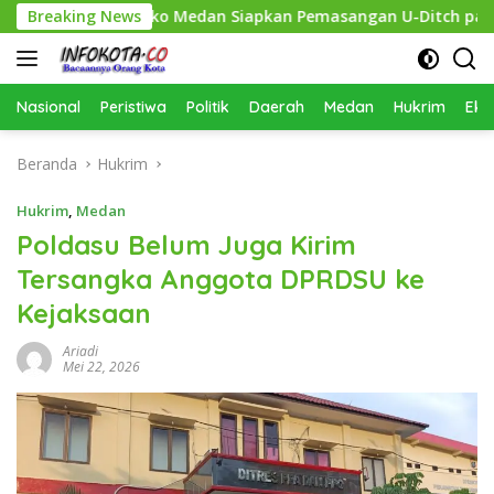
Langsung
hkan, Pemko Medan Siapkan Pemasangan U-Ditch pada 2027
Breaking News
ke
konten
Nasional
Peristiwa
Politik
Daerah
Medan
Hukrim
Eko
Beranda
Hukrim
Hukrim
,
Medan
Poldasu Belum Juga Kirim
Tersangka Anggota DPRDSU ke
Kejaksaan
Ariadi
Mei 22, 2026