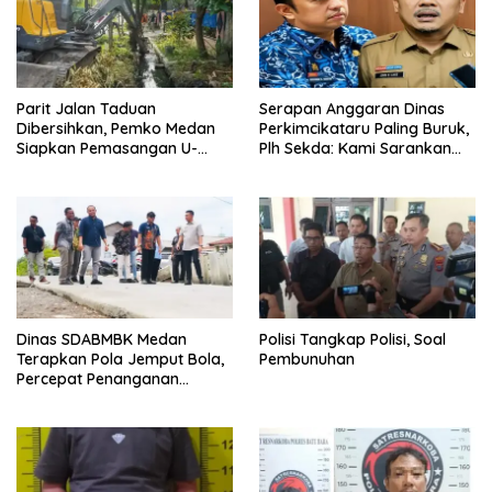
Parit Jalan Taduan
Serapan Anggaran Dinas
Dibersihkan, Pemko Medan
Perkimcikataru Paling Buruk,
Siapkan Pemasangan U-
Plh Sekda: Kami Sarankan
Ditch pada 2027
Dievaluasi
Dinas SDABMBK Medan
Polisi Tangkap Polisi, Soal
Terapkan Pola Jemput Bola,
Pembunuhan
Percepat Penanganan
Infrastruktur hingga Tingkat
Kecamatan