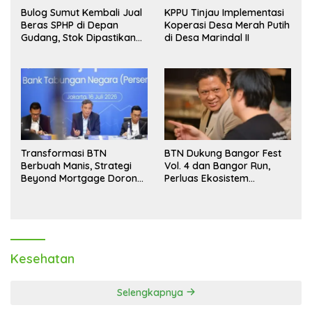
Bulog Sumut Kembali Jual
KPPU Tinjau Implementasi
Beras SPHP di Depan
Koperasi Desa Merah Putih
Gudang, Stok Dipastikan
di Desa Marindal II
Aman hingga Akhir Tahun
Transformasi BTN
BTN Dukung Bangor Fest
Berbuah Manis, Strategi
Vol. 4 dan Bangor Run,
Beyond Mortgage Dorong
Perluas Ekosistem
Laba Melonjak 40,8 Persen
Transaksi Digital
Kesehatan
Selengkapnya