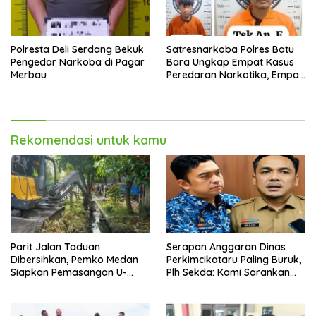
Polresta Deli Serdang Bekuk
Satresnarkoba Polres Batu
Pengedar Narkoba di Pagar
Bara Ungkap Empat Kasus
Merbau
Peredaran Narkotika, Empat
Tersangka Diamankan
Rekomendasi untuk kamu
Parit Jalan Taduan
Serapan Anggaran Dinas
Dibersihkan, Pemko Medan
Perkimcikataru Paling Buruk,
Siapkan Pemasangan U-
Plh Sekda: Kami Sarankan
Ditch pada 2027
Dievaluasi