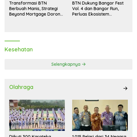
Transformasi BTN
BTN Dukung Bangor Fest
Berbuah Manis, Strategi
Vol. 4 dan Bangor Run,
Beyond Mortgage Dorong
Perluas Ekosistem
Laba Melonjak 40,8 Persen
Transaksi Digital
Kesehatan
Selengkapnya
Olahraga
Diikuti 300 Karateka,
1.015 Pelari dari 34 Negara