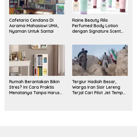
Cafetaria Cendana Di
Raine Beauty Rilis
Asrama Mahasiswi UMA,
Perfumed Body Lotion
Nyaman Untuk Santai
dengan Signature Scent
untuk Ritual Layering
Parfum
Rumah Berantakan Bikin
Tergiur Hadiah Besar,
Stres? Ini Cara Praktis
Warga Iran Sisir Lereng
Menatanya Tanpa Harus
Terjal Cari Pilot Jet Tempur
Renovasi
AS yang Hilang