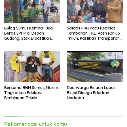
Bulog Sumut Kembali Jual
Satgas PRR Pacu Realisasi
Beras SPHP di Depan
Tambahan TKD Aceh Rp1,65
Gudang, Stok Dipastikan
Triliun, Pastikan Transparan
Aman hingga Akhir Tahun
dan Terukur
Bersama BNN Sumut, Maxim
Dua Warga Binaan Lapas
Tingkatkan Edukasi
Binjai Diduga Edarkan
Bimbingan Teknis
Narkoba
Pencegahan dan
Pemberantasan Narkotika
Rekomendasi untuk kamu