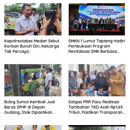
Kapolrestabes Medan Sebut
SMKN 1 Lumut Tapteng Hadiri
Korban Bunuh Diri, Keluarga
Pembukaan Program
Tak Percaya
Revitalisasi SMK Berbasis
Indusri di Batam
Bulog Sumut Kembali Jual
Satgas PRR Pacu Realisasi
Beras SPHP di Depan
Tambahan TKD Aceh Rp1,65
Gudang, Stok Dipastikan
Triliun, Pastikan Transparan
Aman hingga Akhir Tahun
dan Terukur