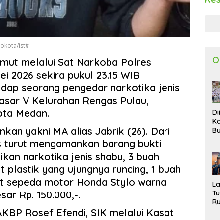
okota/ist#
O
mut melalui Sat Narkoba Polres
i 2026 sekira pukul 23.15 WIB
ap seorang pengedar narkotika jenis
asar V Kelurahan Rengas Pulau,
ota Medan.
Di
Ka
kan yakni MA alias Jabrik (26). Dari
Bu
Ta
s turut mengamankan barang bukti
R
sikan narkotika jenis shabu, 3 buah
Uj
Ke
et plastik yang ujungnya runcing, 1 buah
S
nit sepeda motor Honda Stylo warna
W
L
T
sar Rp. 150.000,-.
R
d
KBP Rosef Efendi, SIK melalui Kasat
P