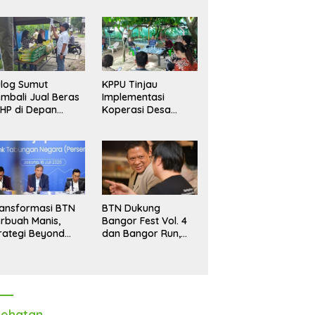
log Sumut
KPPU Tinjau
mbali Jual Beras
Implementasi
HP di Depan
Koperasi Desa
dang, Stok
Merah Putih di Desa
pastikan Aman
Marindal II
ngga Akhir Tahun
ansformasi BTN
BTN Dukung
rbuah Manis,
Bangor Fest Vol. 4
rategi Beyond
dan Bangor Run,
ortgage Dorong
Perluas Ekosistem
ba Melonjak 40,8
Transaksi Digital
rsen
ehatan