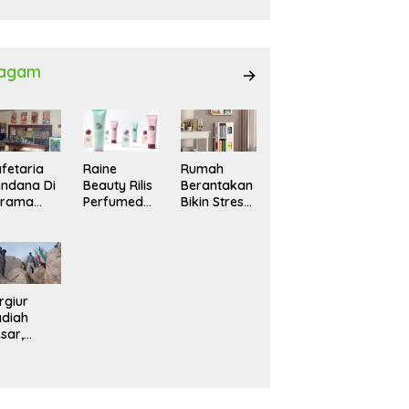
027
agam
fetaria
Raine
Rumah
ndana Di
Beauty Rilis
Berantakan
srama
Perfumed
Bikin Stres?
hasiswi
Body Lotion
Ini Cara
MA,
dengan
Praktis
yaman
Signature
Menatanya
tuk
Scent untuk
Tanpa
ntai
Ritual
Harus
Layering
Renovasi
rgiur
Parfum
diah
sar,
rga Iran
sir Lereng
rjal Cari
lot Jet