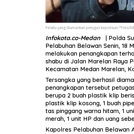
Pelaku yang diamankan petugas kepolisian.*Foto/Inf
Infokota.co-Medan
| Polda Su
Pelabuhan Belawan Senin, 18 Me
melakukan penangkapan terhad
shabu di Jalan Marelan Raya P
Kecamatan Medan Marelan, K
Tersangka yang berhasil diaman
penangkapan tersebut petuga
berupa 2 buah plastik klip beri
plastik klip kosong, 1 buah pip
tas pinggang warna hitam, 1 u
merah, 1 unit HP dan uang sebe
Kapolres Pelabuhan Belawan A