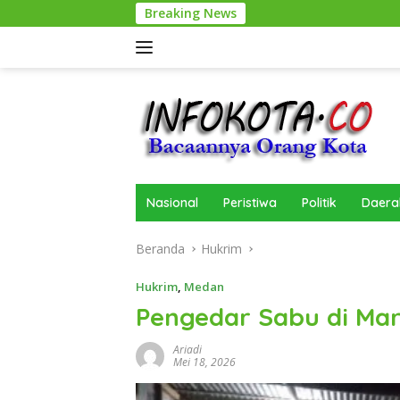
Langsung
Breaking News
S
ke
konten
Nasional
Peristiwa
Politik
Daera
Beranda
Hukrim
Hukrim
,
Medan
Pengedar Sabu di Mar
Ariadi
Mei 18, 2026