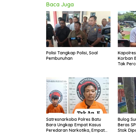
Baca Juga
Polisi Tangkap Polisi, Soal
Kapolre
Pembunuhan
Korban B
Tak Per
Satresnarkoba Polres Batu
Bulog Su
Bara Ungkap Empat Kasus
Beras SP
Peredaran Narkotika, Empat
Stok Dip
Tersangka Diamankan
Akhir Ta