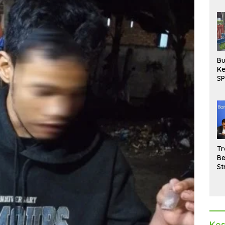
Bu
Ke
SP
Gu
Di
hi
Tr
Be
St
M
La
Pe
Kes