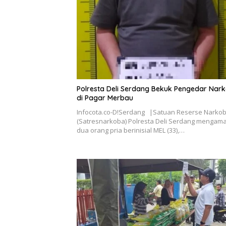
Polresta Deli Serdang Bekuk Pengedar Nar
di Pagar Merbau
Infocota.co-D!Serdang |Satuan Reserse Narko
(Satresnarkoba) Polresta Deli Serdang mengam
dua orang pria berinisial MEL (33),…