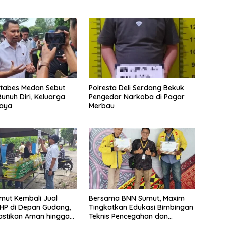
stabes Medan Sebut
Polresta Deli Serdang Bekuk
unuh Diri, Keluarga
Pengedar Narkoba di Pagar
caya
Merbau
mut Kembali Jual
Bersama BNN Sumut, Maxim
HP di Depan Gudang,
Tingkatkan Edukasi Bimbingan
astikan Aman hingga
Teknis Pencegahan dan
hun
Pemberantasan Narkotika