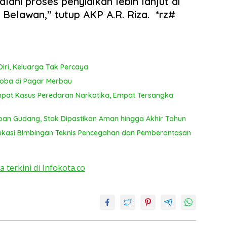
lani proses penyidikan lebih lanjut di
T
Belawan,” tutup AKP A.R. Riza. *rz#
ya
iri, Keluarga Tak Percaya
koba di Pagar Merbau
mpat Kasus Peredaran Narkotika, Empat Tersangka
pan Gudang, Stok Dipastikan Aman hingga Akhir Tahun
kasi Bimbingan Teknis Pencegahan dan Pemberantasan
a terkini di Infokota.co