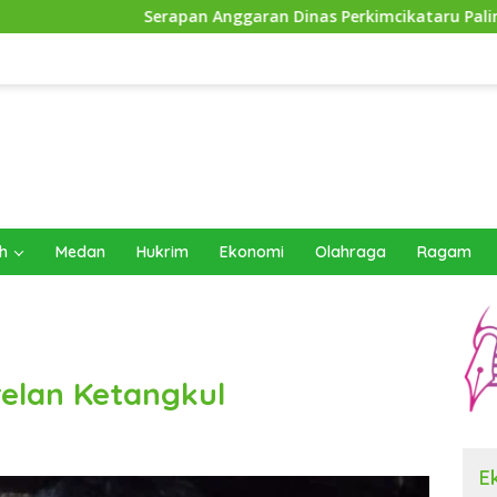
erapan Anggaran Dinas Perkimcikataru Paling Buruk, Plh Sekda:
h
Medan
Hukrim
Ekonomi
Olahraga
Ragam
elan Ketangkul
E