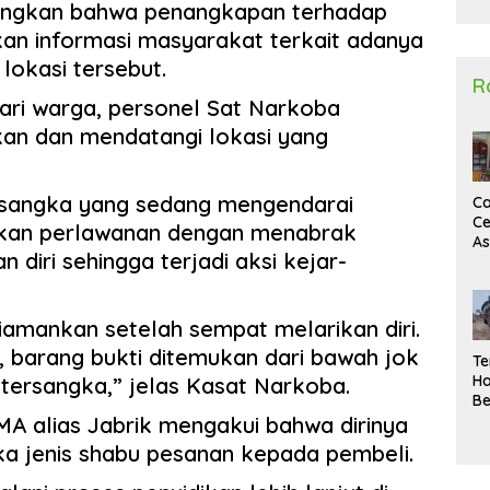
angkan bahwa penangkapan terhadap
2
an informasi masyarakat terkait adanya
lokasi tersebut.
R
ari warga, personel Sat Narkoba
kan dan mendatangi lokasi yang
tersangka yang sedang mengendarai
Ca
Ce
kan perlawanan dengan menabrak
A
 diri sehingga terjadi aksi kejar-
Ma
U
N
Un
iamankan setelah sempat melarikan diri.
Sa
 barang bukti ditemukan dari bawah jok
Te
Ha
tersangka,” jelas Kasat Narkoba.
Be
Wa
a MA alias Jabrik mengakui bahwa dirinya
Si
a jenis shabu pesanan kepada pembeli.
Te
Pi