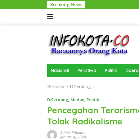
Langsung
Breaking News
ke
konten
Nasional
Peristiwa
Politik
Daera
Beranda
D.Serdang
D.Serdang
,
Medan
,
Politik
Pencegahan Terorism
Tolak Radikalisme
Admin Infokota
Januari 4, 2024