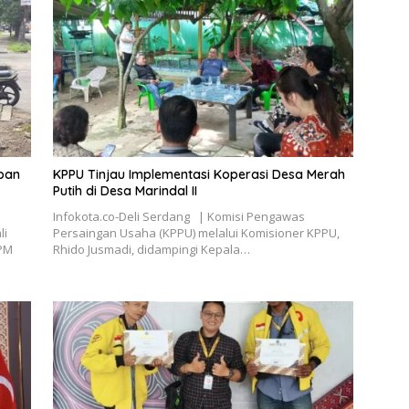
epan
KPPU Tinjau Implementasi Koperasi Desa Merah
Putih di Desa Marindal II
Infokota.co-Deli Serdang | Komisi Pengawas
li
Persaingan Usaha (KPPU) melalui Komisioner KPPU,
GPM
Rhido Jusmadi, didampingi Kepala…