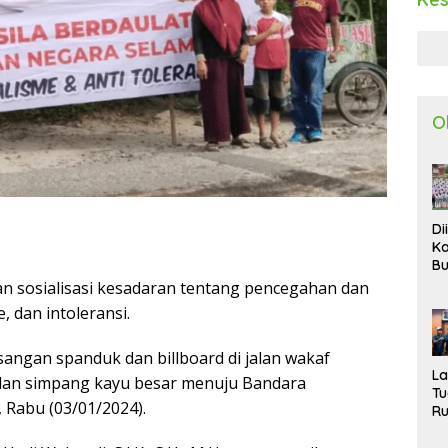
O
Di
Ka
Bu
Ta
n sosialisasi kesadaran tentang pencegahan dan
R
 dan intoleransi.
Uj
Ke
S
asangan spanduk dan billboard di jalan wakaf
W
L
lan simpang kayu besar menuju Bandara
T
 Rabu (03/01/2024).
R
d
P