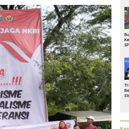
Bu
Ke
SP
Gu
Di
hi
Tr
Be
St
M
La
Pe
Kes