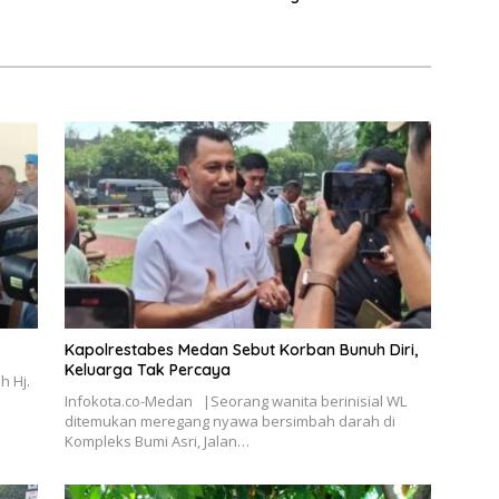
Pemberantasan Narkotika
Kapolrestabes Medan Sebut Korban Bunuh Diri,
Keluarga Tak Percaya
h Hj.
Infokota.co-Medan |Seorang wanita berinisial WL
ditemukan meregang nyawa bersimbah darah di
Kompleks Bumi Asri, Jalan…