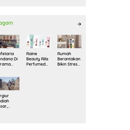
027
agam
fetaria
Raine
Rumah
ndana Di
Beauty Rilis
Berantakan
srama
Perfumed
Bikin Stres?
hasiswi
Body Lotion
Ini Cara
MA,
dengan
Praktis
yaman
Signature
Menatanya
tuk
Scent untuk
Tanpa
ntai
Ritual
Harus
Layering
Renovasi
rgiur
Parfum
diah
sar,
rga Iran
sir Lereng
rjal Cari
lot Jet