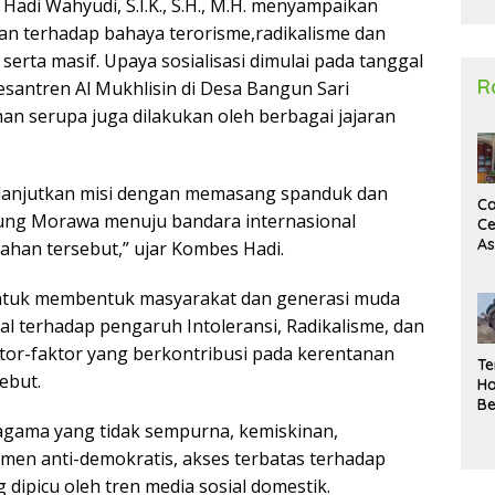
adi Wahyudi, S.I.K., S.H., M.H. menyampaikan
2
 terhadap bahaya terorisme,radikalisme dan
f serta masif. Upaya sosialisasi dimulai pada tanggal
R
santren Al Mukhlisin di Desa Bangun Sari
 serupa juga dilakukan oleh berbagai jajaran
lanjutkan misi dengan memasang spanduk dan
Ca
jung Morawa menuju bandara internasional
Ce
A
ahan tersebut,” ujar Kombes Hadi.
Ma
U
h untuk membentuk masyarakat dan generasi muda
N
Un
al terhadap pengaruh Intoleransi, Radikalisme, dan
Sa
tor-faktor yang berkontribusi pada kerentanan
Te
ebut.
Ha
Be
Wa
gama yang tidak sempurna, kemiskinan,
Si
timen anti-demokratis, akses terbatas terhadap
Te
 dipicu oleh tren media sosial domestik.
Pi