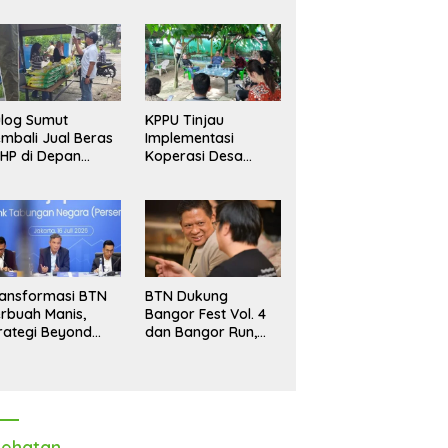
log Sumut
KPPU Tinjau
mbali Jual Beras
Implementasi
HP di Depan
Koperasi Desa
dang, Stok
Merah Putih di Desa
pastikan Aman
Marindal II
ngga Akhir Tahun
ansformasi BTN
BTN Dukung
rbuah Manis,
Bangor Fest Vol. 4
rategi Beyond
dan Bangor Run,
ortgage Dorong
Perluas Ekosistem
ba Melonjak 40,8
Transaksi Digital
rsen
ehatan