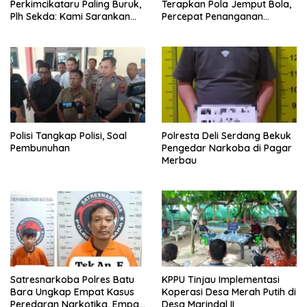
Perkimcikataru Paling Buruk,
Terapkan Pola Jemput Bola,
Plh Sekda: Kami Sarankan
Percepat Penanganan
Dievaluasi
Infrastruktur hingga Tingkat
Kecamatan
Polisi Tangkap Polisi, Soal
Polresta Deli Serdang Bekuk
Pembunuhan
Pengedar Narkoba di Pagar
Merbau
Satresnarkoba Polres Batu
KPPU Tinjau Implementasi
Bara Ungkap Empat Kasus
Koperasi Desa Merah Putih di
Peredaran Narkotika, Empat
Desa Marindal II