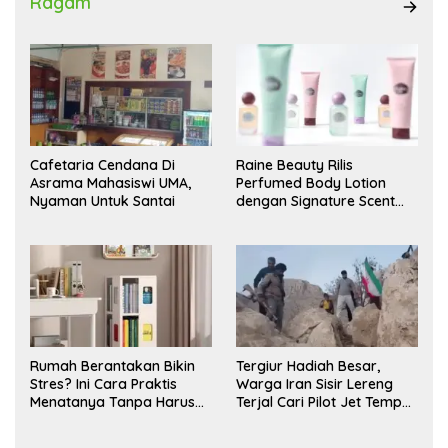
Ragam
Cafetaria Cendana Di
Raine Beauty Rilis
Asrama Mahasiswi UMA,
Perfumed Body Lotion
Nyaman Untuk Santai
dengan Signature Scent
untuk Ritual Layering
Parfum
Rumah Berantakan Bikin
Tergiur Hadiah Besar,
Stres? Ini Cara Praktis
Warga Iran Sisir Lereng
Menatanya Tanpa Harus
Terjal Cari Pilot Jet Tempur
Renovasi
AS yang Hilang