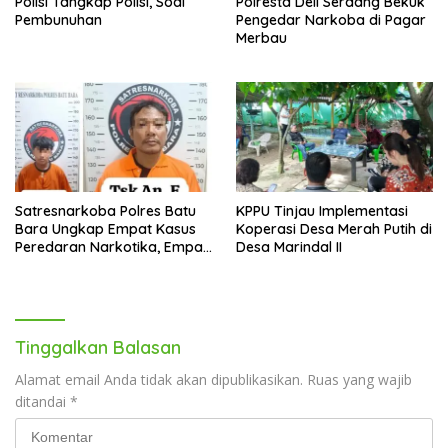
Polisi Tangkap Polisi, Soal
Polresta Deli Serdang Bekuk
Pembunuhan
Pengedar Narkoba di Pagar
Merbau
Satresnarkoba Polres Batu
KPPU Tinjau Implementasi
Bara Ungkap Empat Kasus
Koperasi Desa Merah Putih di
Peredaran Narkotika, Empat
Desa Marindal II
Tersangka Diamankan
Tinggalkan Balasan
Alamat email Anda tidak akan dipublikasikan.
Ruas yang wajib
ditandai
*