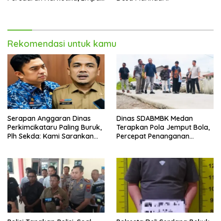
Tersangka Diamankan
Rekomendasi untuk kamu
Serapan Anggaran Dinas
Dinas SDABMBK Medan
Perkimcikataru Paling Buruk,
Terapkan Pola Jemput Bola,
Plh Sekda: Kami Sarankan
Percepat Penanganan
Dievaluasi
Infrastruktur hingga Tingkat
Kecamatan