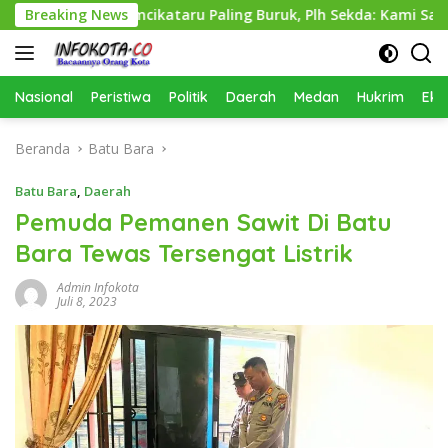
Langsung
as Perkimcikataru Paling Buruk, Plh Sekda: Kami Sarankan Diev
Breaking News
ke
konten
Nasional
Peristiwa
Politik
Daerah
Medan
Hukrim
Eko
Beranda
Batu Bara
Batu Bara
,
Daerah
Pemuda Pemanen Sawit Di Batu
Bara Tewas Tersengat Listrik
Admin Infokota
Juli 8, 2023