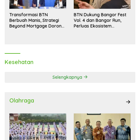
Transformasi BTN
BTN Dukung Bangor Fest
Berbuah Manis, Strategi
Vol. 4 dan Bangor Run,
Beyond Mortgage Dorong
Perluas Ekosistem
Laba Melonjak 40,8 Persen
Transaksi Digital
Kesehatan
Selengkapnya
Olahraga