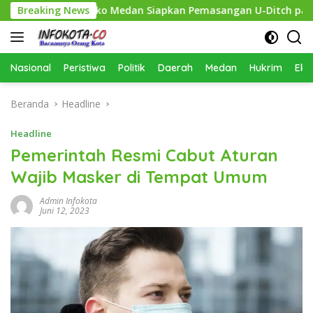
Langsung
hkan, Pemko Medan Siapkan Pemasangan U-Ditch pada 2027
Breaking News
ke
konten
Nasional
Peristiwa
Politik
Daerah
Medan
Hukrim
Eko
Beranda
Headline
Headline
Pemerintah Resmi Cabut Aturan
Wajib Masker di Tempat Umum
Admin Infokota
Juni 12, 2023