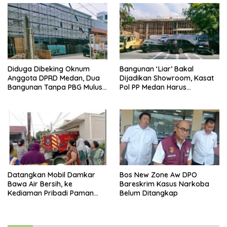
Diduga Dibeking Oknum
Bangunan ‘Liar’ Bakal
Anggota DPRD Medan, Dua
Dijadikan Showroom, Kasat
Bangunan Tanpa PBG Mulus
Pol PP Medan Harus
Berdiri, Pemko Kecolongan
Bertindak
PAD
Datangkan Mobil Damkar
Bos New Zone Aw DPO
Bawa Air Bersih, ke
Bareskrim Kasus Narkoba
Kediaman Pribadi Paman
Belum Ditangkap
Bobby Diprotes Emak-emak