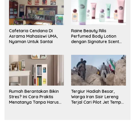
Cafetaria Cendana Di
Raine Beauty Rilis
Asrama Mahasiswi UMA,
Perfumed Body Lotion
Nyaman Untuk Santai
dengan Signature Scent
untuk Ritual Layering
Parfum
Rumah Berantakan Bikin
Tergiur Hadiah Besar,
Stres? Ini Cara Praktis
Warga Iran Sisir Lereng
Menatanya Tanpa Harus
Terjal Cari Pilot Jet Tempur
Renovasi
AS yang Hilang