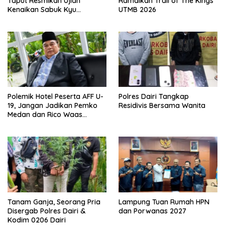
Taput Resmikan Ujian
Ramaikan Trail of The Kings
Kenaikan Sabuk Kyu
UTMB 2026
Wadokai
Polemik Hotel Peserta AFF U-
Polres Dairi Tangkap
19, Jangan Jadikan Pemko
Residivis Bersama Wanita
Medan dan Rico Waas
Kambing Hitam
Tanam Ganja, Seorang Pria
Lampung Tuan Rumah HPN
Disergab Polres Dairi &
dan Porwanas 2027
Kodim 0206 Dairi