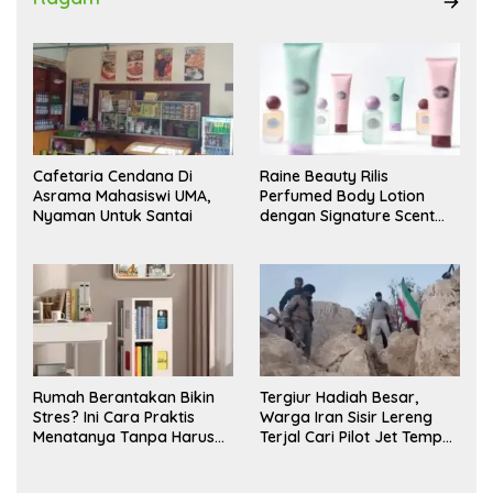
Cafetaria Cendana Di
Raine Beauty Rilis
Asrama Mahasiswi UMA,
Perfumed Body Lotion
Nyaman Untuk Santai
dengan Signature Scent
untuk Ritual Layering
Parfum
Rumah Berantakan Bikin
Tergiur Hadiah Besar,
Stres? Ini Cara Praktis
Warga Iran Sisir Lereng
Menatanya Tanpa Harus
Terjal Cari Pilot Jet Tempur
Renovasi
AS yang Hilang