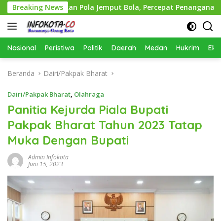
Langsung
n Terapkan Pola Jemput Bola, Percepat Penanganan Infrastru
Breaking News
ke
konten
Nasional
Peristiwa
Politik
Daerah
Medan
Hukrim
Eko
Beranda
Dairi/Pakpak Bharat
Dairi/Pakpak Bharat
,
Olahraga
Panitia Kejurda Piala Bupati
Pakpak Bharat Tahun 2023 Tatap
Muka Dengan Bupati
Admin Infokota
Juni 15, 2023