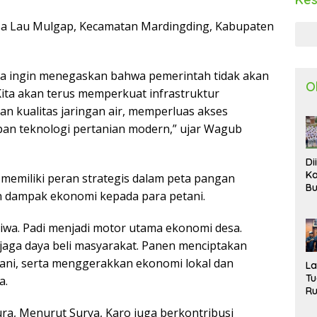
esa Lau Mulgap, Kecamatan Mardingding, Kabupaten
ya ingin menegaskan bahwa pemerintah tidak akan
O
Kita akan terus memperkuat infrastruktur
an kualitas jaringan air, memperluas akses
an teknologi pertanian modern,” ujar Wagub
Di
Ka
emiliki peran strategis dalam peta pangan
Bu
n dampak ekonomi kepada para petani.
Ta
R
Uj
jiwa. Padi menjadi motor utama ekonomi desa.
Ke
aga daya beli masyarakat. Panen menciptakan
S
ani, serta menggerakkan ekonomi lokal dan
W
L
T
a.
R
d
ura, Menurut Surya, Karo juga berkontribusi
P