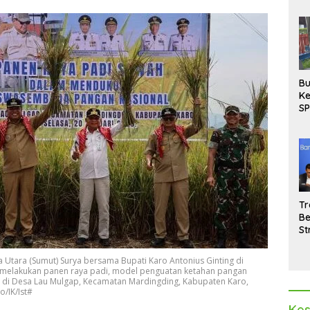
Bu
Ke
SP
Gu
Di
hi
Tr
Be
St
M
La
 Utara (Sumut) Surya bersama Bupati Karo Antonius Ginting di
Pe
melakukan panen raya padi, model penguatan ketahan pangan
si di Desa Lau Mulgap, Kecamatan Mardingding, Kabupaten Karo,
o/IK/Ist#
Kes