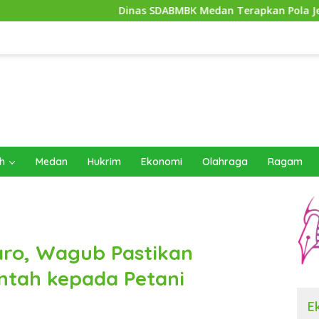
Dinas SDABMBK Medan Terapkan Pola Jemput Bola, Perce
h
Medan
Hukrim
Ekonomi
Olahraga
Ragam
aro, Wagub Pastikan
ntah kepada Petani
E