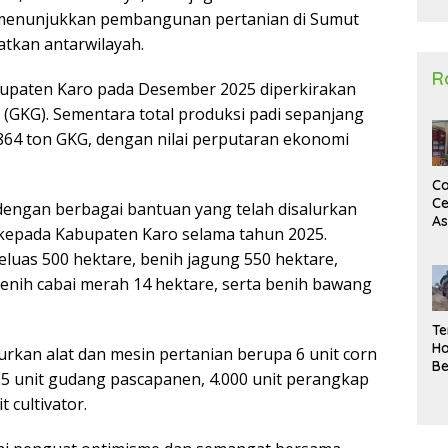
2
ni menunjukkan pembangunan pertanian di Sumut
atkan antarwilayah.
R
abupaten Karo pada Desember 2025 diperkirakan
 (GKG). Sementara total produksi padi sepanjang
64 ton GKG, dengan nilai perputaran ekonomi
Ca
Ce
dengan berbagai bantuan yang telah disalurkan
A
kepada Kabupaten Karo selama tahun 2025.
Ma
eluas 500 hektare, benih jagung 550 hektare,
U
N
 benih cabai merah 14 hektare, serta benih bawang
Un
Sa
Te
Ha
urkan alat dan mesin pertanian berupa 6 unit corn
Be
e, 5 unit gudang pascapanen, 4.000 unit perangkap
Wa
t cultivator.
Si
Te
Pi