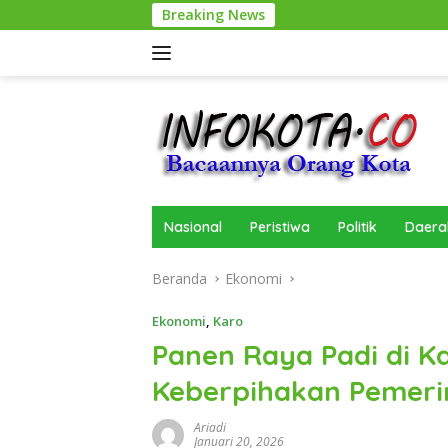
Langsung
Breaking News
ke
konten
Nasional
Peristiwa
Politik
Daera
Beranda
Ekonomi
Ekonomi
,
Karo
Panen Raya Padi di K
Keberpihakan Pemeri
Ariadi
Januari 20, 2026