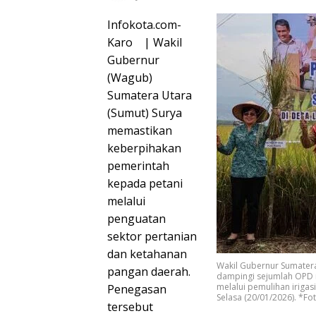
Infokota.com-
Karo | Wakil
Gubernur
(Wagub)
Sumatera Utara
(Sumut) Surya
memastikan
keberpihakan
pemerintah
kepada petani
melalui
penguatan
sektor pertanian
dan ketahanan
Wakil Gubernur Sumatera
pangan daerah.
dampingi sejumlah OPD 
melalui pemulihan iriga
Penegasan
Selasa (20/01/2026). *Fot
tersebut