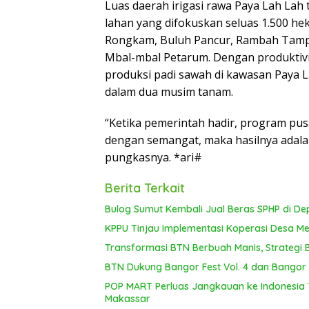
Luas daerah irigasi rawa Paya Lah Lah t
lahan yang difokuskan seluas 1.500 he
Rongkam, Buluh Pancur, Rambah Tampu
Mbal-mbal Petarum. Dengan produktivit
produksi padi sawah di kawasan Paya L
dalam dua musim tanam.
“Ketika pemerintah hadir, program pusa
dengan semangat, maka hasilnya adala
pungkasnya. *ari#
Berita Terkait
Bulog Sumut Kembali Jual Beras SPHP di De
KPPU Tinjau Implementasi Koperasi Desa Mer
Transformasi BTN Berbuah Manis, Strategi
BTN Dukung Bangor Fest Vol. 4 dan Bangor R
POP MART Perluas Jangkauan ke Indonesia 
Makassar