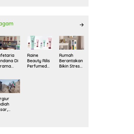
027
agam
fetaria
Raine
Rumah
ndana Di
Beauty Rilis
Berantakan
srama
Perfumed
Bikin Stres?
hasiswi
Body Lotion
Ini Cara
MA,
dengan
Praktis
yaman
Signature
Menatanya
tuk
Scent untuk
Tanpa
ntai
Ritual
Harus
Layering
Renovasi
rgiur
Parfum
diah
sar,
rga Iran
sir Lereng
rjal Cari
lot Jet