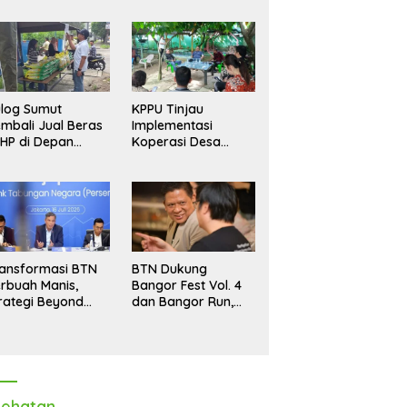
log Sumut
KPPU Tinjau
mbali Jual Beras
Implementasi
HP di Depan
Koperasi Desa
dang, Stok
Merah Putih di Desa
pastikan Aman
Marindal II
ngga Akhir Tahun
ansformasi BTN
BTN Dukung
rbuah Manis,
Bangor Fest Vol. 4
rategi Beyond
dan Bangor Run,
ortgage Dorong
Perluas Ekosistem
ba Melonjak 40,8
Transaksi Digital
rsen
ehatan