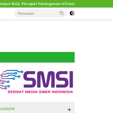
pat Penanganan Infrastruktur hingga Tingkat Kecamatan
konomi