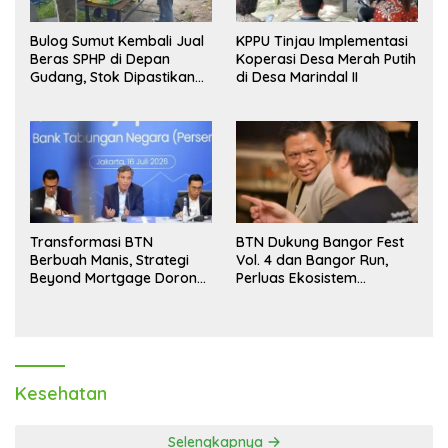
Bulog Sumut Kembali Jual
KPPU Tinjau Implementasi
Beras SPHP di Depan
Koperasi Desa Merah Putih
Gudang, Stok Dipastikan
di Desa Marindal II
Aman hingga Akhir Tahun
Transformasi BTN
BTN Dukung Bangor Fest
Berbuah Manis, Strategi
Vol. 4 dan Bangor Run,
Beyond Mortgage Dorong
Perluas Ekosistem
Laba Melonjak 40,8 Persen
Transaksi Digital
Kesehatan
Selengkapnya