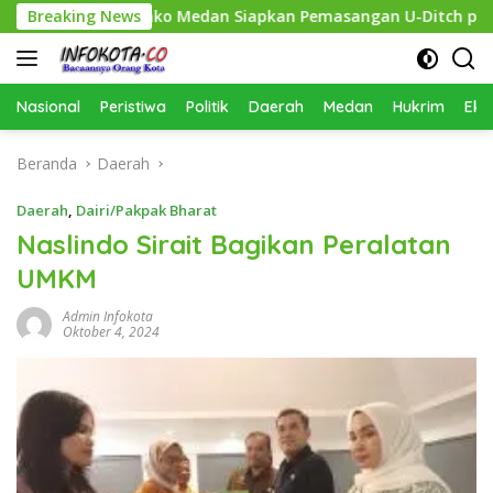
Langsung
ihkan, Pemko Medan Siapkan Pemasangan U-Ditch pada 2027
Breaking News
ke
konten
Nasional
Peristiwa
Politik
Daerah
Medan
Hukrim
Eko
Beranda
Daerah
Daerah
,
Dairi/Pakpak Bharat
Naslindo Sirait Bagikan Peralatan
UMKM
Admin Infokota
Oktober 4, 2024