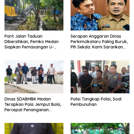
Parit Jalan Taduan
Serapan Anggaran Dinas
Dibersihkan, Pemko Medan
Perkimcikataru Paling Buruk,
Siapkan Pemasangan U-
Plh Sekda: Kami Sarankan
Ditch pada 2027
Dievaluasi
Dinas SDABMBK Medan
Polisi Tangkap Polisi, Soal
Terapkan Pola Jemput Bola,
Pembunuhan
Percepat Penanganan
Infrastruktur hingga Tingkat
Kecamatan