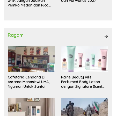
U-19, Jangan Jadikan
dan Porwanas 2027
Pemko Medan dan Rico
Waas Kambing Hitam
Ragam
Cafetaria Cendana Di
Raine Beauty Rilis
Asrama Mahasiswi UMA,
Perfumed Body Lotion
Nyaman Untuk Santai
dengan Signature Scent
untuk Ritual Layering
Parfum