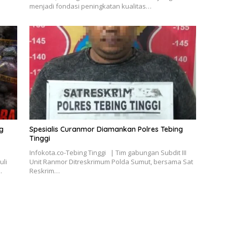
menjadi fondasi peningkatan kualitas…
g
Spesialis Curanmor Diamankan Polres Tebing
Tinggi
Infokota.co-Tebing Tinggi | Tim gabungan Subdit III
uli
Unit Ranmor Ditreskrimum Polda Sumut, bersama Sat
…
Reskrim…