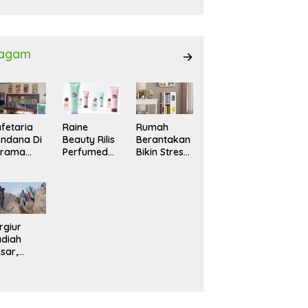
027
agam
fetaria
Raine
Rumah
ndana Di
Beauty Rilis
Berantakan
srama
Perfumed
Bikin Stres?
hasiswi
Body Lotion
Ini Cara
MA,
dengan
Praktis
yaman
Signature
Menatanya
tuk
Scent untuk
Tanpa
ntai
Ritual
Harus
Layering
Renovasi
rgiur
Parfum
diah
sar,
rga Iran
sir Lereng
rjal Cari
lot Jet