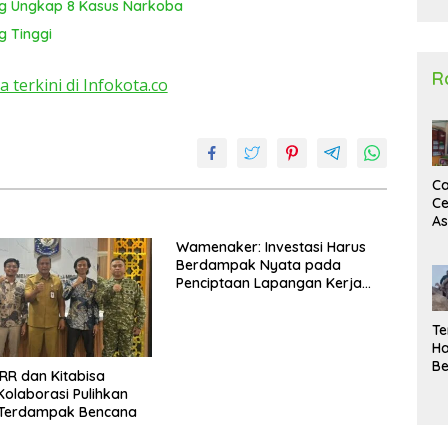
ng Ungkap 8 Kasus Narkoba
2
g Tinggi
R
a terkini di Infokota.co
Ca
Ce
A
Ma
Wamenaker: Investasi Harus
U
Berdampak Nyata pada
N
Penciptaan Lapangan Kerja
Un
Berkualitas
Sa
Te
Ha
Be
RR dan Kitabisa
Wa
Kolaborasi Pulihkan
Si
 Terdampak Bencana
Te
Pi