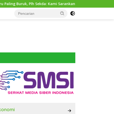
Plh Sekda: Kami Sarankan Dievaluasi
Dinas SDABMBK Me
konomi