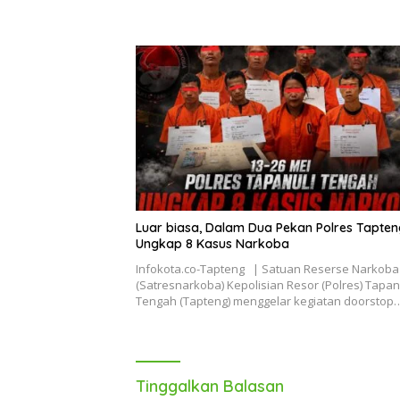
Luar biasa, Dalam Dua Pekan Polres Tapten
Ungkap 8 Kasus Narkoba
Infokota.co-Tapteng | Satuan Reserse Narkoba
(Satresnarkoba) Kepolisian Resor (Polres) Tapan
Tengah (Tapteng) menggelar kegiatan doorstop
Tinggalkan Balasan