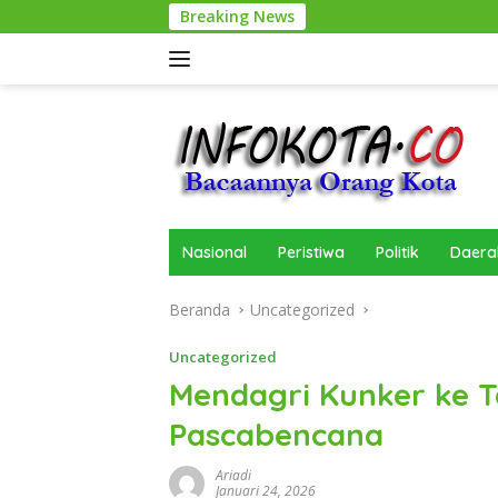
Langsung
Breaking News
ke
konten
Nasional
Peristiwa
Politik
Daera
Beranda
Uncategorized
Uncategorized
Mendagri Kunker ke T
Pascabencana
Ariadi
Januari 24, 2026