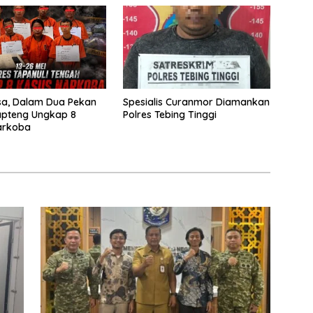
T
ya
sa, Dalam Dua Pekan
Spesialis Curanmor Diamankan
apteng Ungkap 8
Polres Tebing Tinggi
arkoba