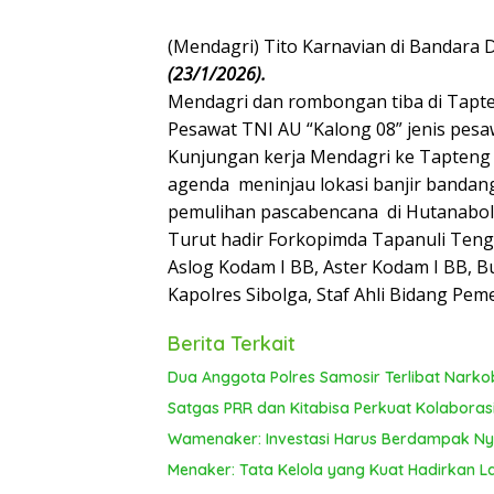
(Mendagri) Tito Karnavian di Bandara 
(23/1/2026).
Mendagri dan rombongan tiba di Tapt
Pesawat TNI AU “Kalong 08” jenis pesa
Kunjungan kerja Mendagri ke Tapteng 
agenda meninjau lokasi banjir bandang
pemulihan pascabencana di Hutanabo
Turut hadir Forkopimda Tapanuli Teng
Aslog Kodam I BB, Aster Kodam I BB, Bu
Kapolres Sibolga, Staf Ahli Bidang Pe
Berita Terkait
Dua Anggota Polres Samosir Terlibat Nark
Satgas PRR dan Kitabisa Perkuat Kolabora
Wamenaker: Investasi Harus Berdampak Nya
Menaker: Tata Kelola yang Kuat Hadirkan 