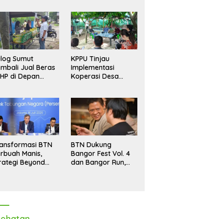
log Sumut
KPPU Tinjau
mbali Jual Beras
Implementasi
HP di Depan
Koperasi Desa
dang, Stok
Merah Putih di Desa
pastikan Aman
Marindal II
ngga Akhir Tahun
ansformasi BTN
BTN Dukung
rbuah Manis,
Bangor Fest Vol. 4
rategi Beyond
dan Bangor Run,
ortgage Dorong
Perluas Ekosistem
ba Melonjak 40,8
Transaksi Digital
rsen
ehatan