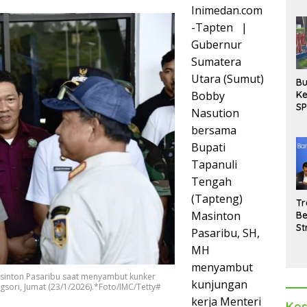
Inimedan.com
-Tapten |
Gubernur
Sumatera
Utara (Sumut)
Bu
Bobby
Ke
SP
Nasution
Gu
bersama
Di
hi
Bupati
Tapanuli
Tengah
(Tapteng)
Tr
Masinton
Be
St
Pasaribu, SH,
M
MH
La
Pe
menyambut
sinton Pasaribu saat menyambut kunker
kunjungan
gsori, Jumat (23/1/2026).*Foto/IMC/Tetty#
kerja Menteri
Kes