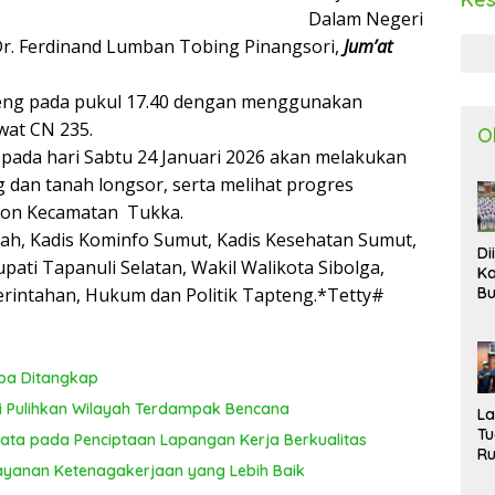
Dalam Negeri
Dr. Ferdinand Lumban Tobing Pinangsori,
Jum’at
eng pada pukul 17.40 dengan menggunakan
wat CN 235.
O
pada hari Sabtu 24 Januari 2026 akan melakukan
 dan tanah longsor, serta melihat progres
lon Kecamatan Tukka.
ah, Kadis Kominfo Sumut, Kadis Kesehatan Sumut,
Di
pati Tapanuli Selatan, Wakil Walikota Sibolga,
Ka
merintahan, Hukum dan Politik Tapteng.*Tetty#
Bu
Ta
R
Uj
Ke
oba Ditangkap
S
si Pulihkan Wilayah Terdampak Bencana
W
L
T
ta pada Penciptaan Lapangan Kerja Berkualitas
R
Layanan Ketenagakerjaan yang Lebih Baik
d
P