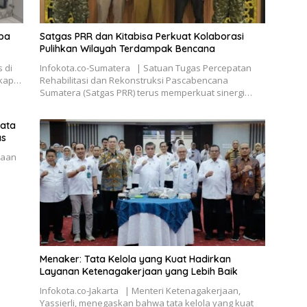
oba
Satgas PRR dan Kitabisa Perkuat Kolaborasi
Pulihkan Wilayah Terdampak Bencana
 di
Infokota.co-Sumatera | Satuan Tugas Percepatan
gkap…
Rehabilitasi dan Rekonstruksi Pascabencana
Sumatera (Satgas PRR) terus memperkuat sinergi…
yata
as
jaan
Menaker: Tata Kelola yang Kuat Hadirkan
Layanan Ketenagakerjaan yang Lebih Baik
Infokota.co-Jakarta | Menteri Ketenagakerjaan,
Yassierli, menegaskan bahwa tata kelola yang kuat