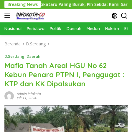
Langsung
as Perkimcikataru Paling Buruk, Plh Sekda: Kami Sarankan Die
Breaking News
ke
konten
Nasional
Peristiwa
Politik
Daerah
Medan
Hukrim
Eko
Beranda
D.Serdang
D.Serdang
,
Daerah
Mafia Tanah Areal HGU No 62
Kebun Penara PTPN I, Penggugat :
KTP dan KK Dipalsukan
Admin Infokota
Juli 11, 2024