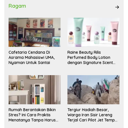
Ragam
Cafetaria Cendana Di
Raine Beauty Rilis
Asrama Mahasiswi UMA,
Perfumed Body Lotion
Nyaman Untuk Santai
dengan Signature Scent
untuk Ritual Layering
Parfum
Rumah Berantakan Bikin
Tergiur Hadiah Besar,
Stres? Ini Cara Praktis
Warga Iran Sisir Lereng
Menatanya Tanpa Harus
Terjal Cari Pilot Jet Tempur
Renovasi
AS yang Hilang