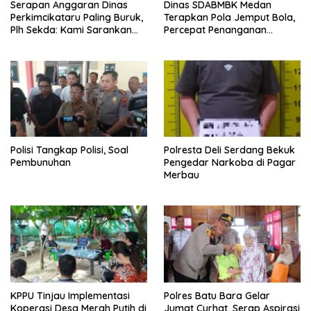
Serapan Anggaran Dinas
Dinas SDABMBK Medan
Perkimcikataru Paling Buruk,
Terapkan Pola Jemput Bola,
Plh Sekda: Kami Sarankan
Percepat Penanganan
Dievaluasi
Infrastruktur hingga Tingkat
Kecamatan
Polisi Tangkap Polisi, Soal
Polresta Deli Serdang Bekuk
Pembunuhan
Pengedar Narkoba di Pagar
Merbau
KPPU Tinjau Implementasi
Polres Batu Bara Gelar
Koperasi Desa Merah Putih di
Jumat Curhat, Serap Aspirasi