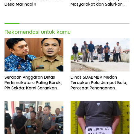
Desa Marindal II
Masyarakat dan Salurkan
Bantuan Sosial
Rekomendasi untuk kamu
Serapan Anggaran Dinas
Dinas SDABMBK Medan
Perkimcikataru Paling Buruk,
Terapkan Pola Jemput Bola,
Plh Sekda: Kami Sarankan
Percepat Penanganan
Dievaluasi
Infrastruktur hingga Tingkat
Kecamatan