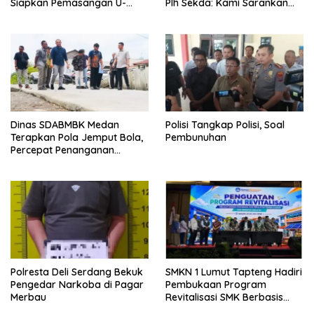
Siapkan Pemasangan U-
Plh Sekda: Kami Sarankan
Ditch pada 2027
Dievaluasi
Dinas SDABMBK Medan
Polisi Tangkap Polisi, Soal
Terapkan Pola Jemput Bola,
Pembunuhan
Percepat Penanganan
Infrastruktur hingga Tingkat
Kecamatan
Polresta Deli Serdang Bekuk
SMKN 1 Lumut Tapteng Hadiri
Pengedar Narkoba di Pagar
Pembukaan Program
Merbau
Revitalisasi SMK Berbasis
Indusri di Batam