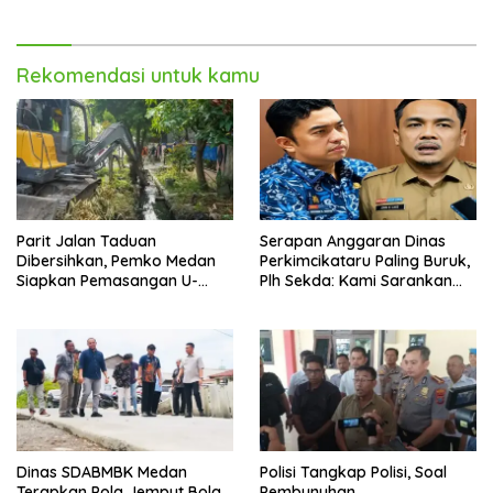
Rekomendasi untuk kamu
Parit Jalan Taduan
Serapan Anggaran Dinas
Dibersihkan, Pemko Medan
Perkimcikataru Paling Buruk,
Siapkan Pemasangan U-
Plh Sekda: Kami Sarankan
Ditch pada 2027
Dievaluasi
Dinas SDABMBK Medan
Polisi Tangkap Polisi, Soal
Terapkan Pola Jemput Bola,
Pembunuhan