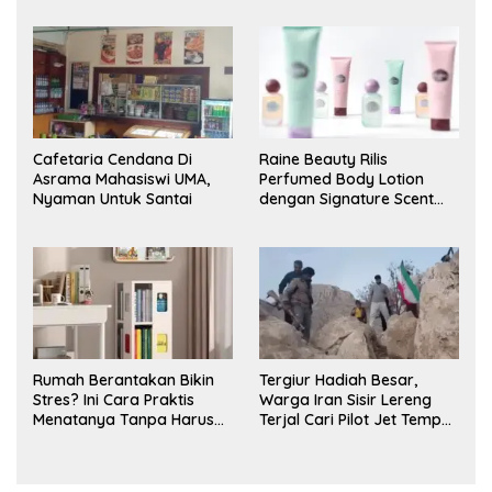
Cafetaria Cendana Di
Raine Beauty Rilis
Asrama Mahasiswi UMA,
Perfumed Body Lotion
Nyaman Untuk Santai
dengan Signature Scent
untuk Ritual Layering
Parfum
Rumah Berantakan Bikin
Tergiur Hadiah Besar,
Stres? Ini Cara Praktis
Warga Iran Sisir Lereng
Menatanya Tanpa Harus
Terjal Cari Pilot Jet Tempur
Renovasi
AS yang Hilang