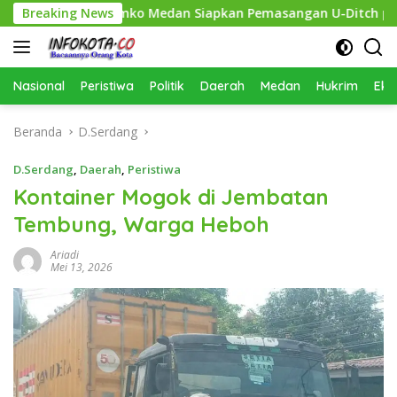
Langsung
sihkan, Pemko Medan Siapkan Pemasangan U-Ditch pada 2027
Breaking News
ke
konten
Nasional
Peristiwa
Politik
Daerah
Medan
Hukrim
Eko
Beranda
D.Serdang
D.Serdang
,
Daerah
,
Peristiwa
Kontainer Mogok di Jembatan
Tembung, Warga Heboh
Ariadi
Mei 13, 2026