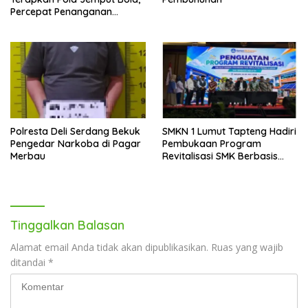
Percepat Penanganan
Infrastruktur hingga Tingkat
Kecamatan
Polresta Deli Serdang Bekuk
SMKN 1 Lumut Tapteng Hadiri
Pengedar Narkoba di Pagar
Pembukaan Program
Merbau
Revitalisasi SMK Berbasis
Indusri di Batam
Tinggalkan Balasan
Alamat email Anda tidak akan dipublikasikan.
Ruas yang wajib
ditandai
*