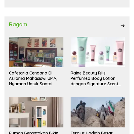
Ragam
Cafetaria Cendana Di
Raine Beauty Rilis
Asrama Mahasiswi UMA,
Perfumed Body Lotion
Nyaman Untuk Santai
dengan Signature Scent
untuk Ritual Layering
Parfum
Rumah Berantakan Bikin
Tergiur Hadiah Besar,