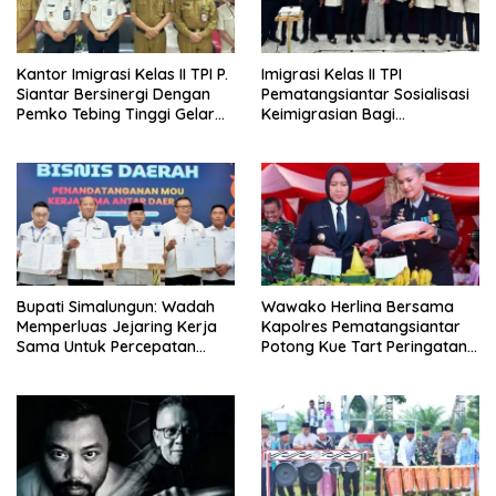
Kantor Imigrasi Kelas II TPI P.
Imigrasi Kelas II TPI
Siantar Bersinergi Dengan
Pematangsiantar Sosialisasi
Pemko Tebing Tinggi Gelar
Keimigrasian Bagi
Sosialisasi Desa Binaan
Penyelenggara Haji/Umrah
Imigrasi
di Kota Tebing Tinggi
Bupati Simalungun: Wadah
Wawako Herlina Bersama
Memperluas Jejaring Kerja
Kapolres Pematangsiantar
Sama Untuk Percepatan
Potong Kue Tart Peringatan
Pembangunan Daerah
Hari Bhayangkara