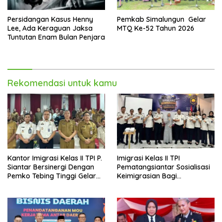
Persidangan Kasus Henny
Pemkab Simalungun Gelar
Lee, Ada Keraguan Jaksa
MTQ Ke-52 Tahun 2026
Tuntutan Enam Bulan Penjara
Rekomendasi untuk kamu
Kantor Imigrasi Kelas II TPI P.
Imigrasi Kelas II TPI
Siantar Bersinergi Dengan
Pematangsiantar Sosialisasi
Pemko Tebing Tinggi Gelar
Keimigrasian Bagi
Sosialisasi Desa Binaan
Penyelenggara Haji/Umrah
Imigrasi
di Kota Tebing Tinggi