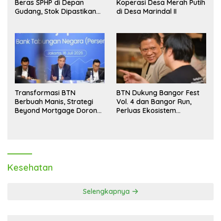
Beras SPHP di Depan
Koperasi Desa Merah Putih
Gudang, Stok Dipastikan
di Desa Marindal II
Aman hingga Akhir Tahun
Transformasi BTN
BTN Dukung Bangor Fest
Berbuah Manis, Strategi
Vol. 4 dan Bangor Run,
Beyond Mortgage Dorong
Perluas Ekosistem
Laba Melonjak 40,8 Persen
Transaksi Digital
Kesehatan
Selengkapnya