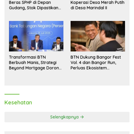
Beras SPHP di Depan
Koperasi Desa Merah Putih
Gudang, Stok Dipastikan
di Desa Marindal II
Aman hingga Akhir Tahun
Transformasi BTN
BTN Dukung Bangor Fest
Berbuah Manis, Strategi
Vol. 4 dan Bangor Run,
Beyond Mortgage Dorong
Perluas Ekosistem
Laba Melonjak 40,8 Persen
Transaksi Digital
Kesehatan
Selengkapnya