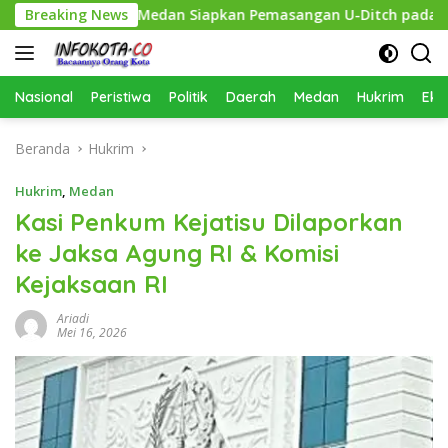
Langsung
, Pemko Medan Siapkan Pemasangan U-Ditch pada 2027
Breaking News
ke
konten
Nasional
Peristiwa
Politik
Daerah
Medan
Hukrim
Eko
Beranda
Hukrim
Hukrim
,
Medan
Kasi Penkum Kejatisu Dilaporkan
ke Jaksa Agung RI & Komisi
Kejaksaan RI
Ariadi
Mei 16, 2026