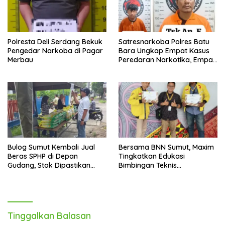
Polresta Deli Serdang Bekuk
Satresnarkoba Polres Batu
Pengedar Narkoba di Pagar
Bara Ungkap Empat Kasus
Merbau
Peredaran Narkotika, Empat
Tersangka Diamankan
Bulog Sumut Kembali Jual
Bersama BNN Sumut, Maxim
Beras SPHP di Depan
Tingkatkan Edukasi
Gudang, Stok Dipastikan
Bimbingan Teknis
Aman hingga Akhir Tahun
Pencegahan dan
Pemberantasan Narkotika
Tinggalkan Balasan