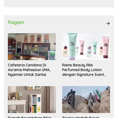
Ragam
Cafetaria Cendana Di
Raine Beauty Rilis
Asrama Mahasiswi UMA,
Perfumed Body Lotion
Nyaman Untuk Santai
dengan Signature Scent
untuk Ritual Layering
Parfum
Rumah Berantakan Bikin
Tergiur Hadiah Besar,