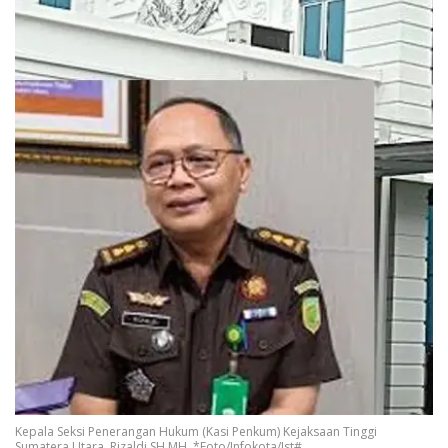
Kepala Seksi Penerangan Hukum (Kasi Penkum) Kejaksaan Tinggi
Sumatera Utara, Rizaldi SH MH. *Foto/Infokota/Ist#