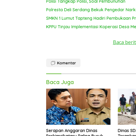
Polisi Tangkap Polisi, Soal Pembunuhan
Polresta Deli Serdang Bekuk Pengedar Nar
SMKN 1 Lumut Tapteng Hadiri Pembukaan Pro
KPPU Tinjau Implementasi Koperasi Desa Mer
Baca berit
Komentar
Baca Juga
Serapan Anggaran Dinas
Dinas S
Perkimcikataru Paling Buruk,
Terapkan