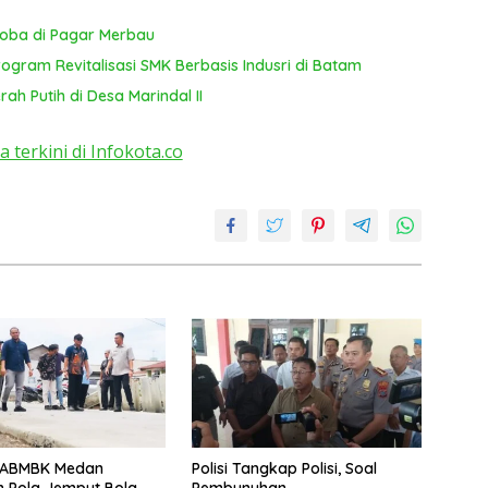
T
ya
koba di Pagar Merbau
gram Revitalisasi SMK Berbasis Indusri di Batam
ah Putih di Desa Marindal II
a terkini di Infokota.co
DABMBK Medan
Polisi Tangkap Polisi, Soal
 Pola Jemput Bola,
Pembunuhan