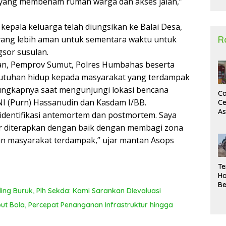
 yang membenam rumah warga dan akses jalan,”
2
pala keluarga telah diungsikan ke Balai Desa,
 yang lebih aman untuk sementara waktu untuk
R
gsor susulan.
isan, Pemprov Sumut, Polres Humbahas beserta
utuhan hidup kepada masyarakat yang terdampak
ungkapnya saat mengunjungi lokasi bencana
Ca
I (Purn) Hassanudin dan Kasdam I/BB.
Ce
A
identifikasi antemortem dan postmortem. Saya
Ma
r diterapkan dengan baik dengan membagi zona
U
N
n masyarakat terdampak,” ujar mantan Asops
Un
Sa
Te
Ha
Be
ing Buruk, Plh Sekda: Kami Sarankan Dievaluasi
Wa
Si
 Bola, Percepat Penanganan Infrastruktur hingga
Te
Pi