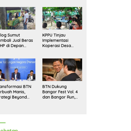
log Sumut
KPPU Tinjau
mbali Jual Beras
Implementasi
HP di Depan
Koperasi Desa
dang, Stok
Merah Putih di Desa
pastikan Aman
Marindal II
ngga Akhir Tahun
ansformasi BTN
BTN Dukung
rbuah Manis,
Bangor Fest Vol. 4
rategi Beyond
dan Bangor Run,
ortgage Dorong
Perluas Ekosistem
ba Melonjak 40,8
Transaksi Digital
rsen
ehatan