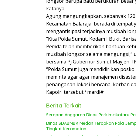
longsor berupa batu berukuran besar
katanya.
Agung mengungkapkan, sebanyak 120 ke
Kecamatan Balaraja, berada di tempat
mengantisipasi terjadinya musibah lon
“Kita Polda Sumut, Kodam I Bukit Bar
Pemda telah memberikan bantuan keb
musibah longsor selama mengungsi,” 
bersama Pj Gubernur Sumut Mayjen TN
“Polda Sumut juga mendidirikan posko 
meminta agar agar manajemen disaste
penanganan lokasi bencana, korban da
Kapolri tersebut.*mardi#
Berita Terkait
Serapan Anggaran Dinas Perkimcikataru Pal
Dinas SDABMBK Medan Terapkan Pola Jemput
Tingkat Kecamatan