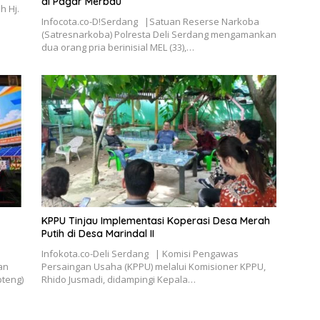
di Pagar Merbau
h Hj.
Infocota.co-D!Serdang |Satuan Reserse Narkoba
(Satresnarkoba) Polresta Deli Serdang mengamankan
dua orang pria berinisial MEL (33),…
KPPU Tinjau Implementasi Koperasi Desa Merah
Putih di Desa Marindal II
Infokota.co-Deli Serdang | Komisi Pengawas
an
Persaingan Usaha (KPPU) melalui Komisioner KPPU,
pteng)
Rhido Jusmadi, didampingi Kepala…