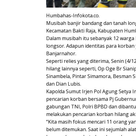
Humbahas-Infokota.co.
Musibah banjir bandang dan tanah long
Kecamatan Bakti Raja, Kabupaten Hum
Dalam musibah itu sebanyak 12 warga h
longsor. Adapun identitas para korban 
Banjarnahor.
Seperti relies yang diterima, Senin (4
hilang lainnya seperti, Op Oge Br Sianip
Sinambela, Pintar Simamora, Besman Si
dan Dian Lubis.
Kapolda Sumut Irjen Pol Agung Setya I
pencarian korban bersama Pj Gubernu
gabungan TNI, Polri BPBD dan dibantu
melakukan pencarian korban hilang aki
“Kita masih fokus mencari 11 orang yang
belum ditemukan. Saat ini sejumlah al