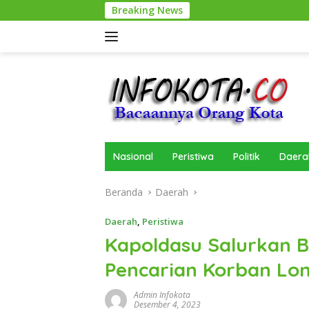
Langsung
Breaking News
ke
konten
Nasional
Peristiwa
Politik
Daera
Beranda
Daerah
Daerah
,
Peristiwa
Kapoldasu Salurkan B
Pencarian Korban Lo
Admin Infokota
Desember 4, 2023