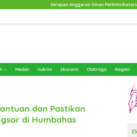
Serapan Anggaran Dinas Perkimcikataru Paling Buruk, Plh 
h
Medan
Hukrim
Ekonomi
Olahraga
Ragam
antuan dan Pastikan
ngsor di Humbahas
E