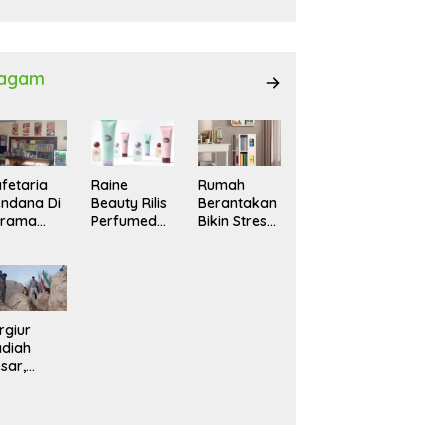
027
agam
fetaria
Raine
Rumah
ndana Di
Beauty Rilis
Berantakan
srama
Perfumed
Bikin Stres?
hasiswi
Body Lotion
Ini Cara
MA,
dengan
Praktis
yaman
Signature
Menatanya
tuk
Scent untuk
Tanpa
ntai
Ritual
Harus
Layering
Renovasi
rgiur
Parfum
diah
sar,
rga Iran
sir Lereng
rjal Cari
lot Jet