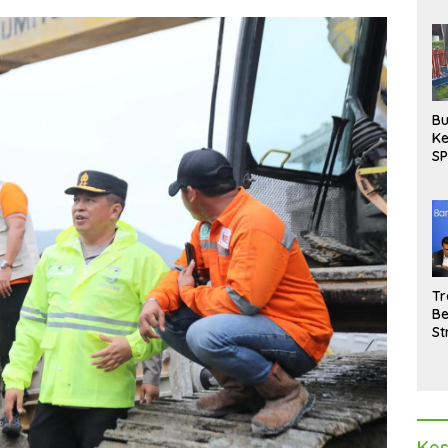
Bu
Ke
SP
Gu
Di
hi
Tr
Be
St
M
La
Pe
Kes