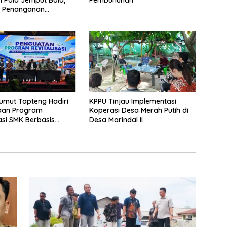
t Penanganan
uktur hingga Tingkat
an
umut Tapteng Hadiri
KPPU Tinjau Implementasi
an Program
Koperasi Desa Merah Putih di
sasi SMK Berbasis
Desa Marindal II
di Batam