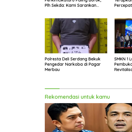
Plh Sekda: Kami Sarankan
Percepa
Dievaluasi
Infrastr
Kecamat
Polresta Deli Serdang Bekuk
SMKN 1 L
Pengedar Narkoba di Pagar
Pembuka
Merbau
Revitali
Indusri 
Rekomendasi untuk kamu