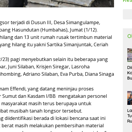
sor terjadi di Dusun III, Desa Simangulampe,
bang Hasundutan (Humbahas), Jumat (1/12).
O
ilang dan 13 unit rumah rusak tertimbun material
yang hilang itu yakni Sartika Simanjuntak, Ceriah
/12/23) pagi menyebutkan selain itu beberapa yang
ar, Juni Silaban, Krisjen Siregar, Lasroha
Di
Ka
hombing, Adriano Silaban, Eva Purba, Diana Sinaga
Bu
Ta
mam Effendi, yang datang meninjau proses
R
Uj
r Sumut dan Kasdam I/BB mengatakan personel
Ke
 masyarakat masih terus berupaya untuk
S
W
bat musibah tanah longsor tersebut.
L
T
 diidentifikasi berada di lokasi bencana saat ini
R
at berat masih melakukan pembersihan material
d
P