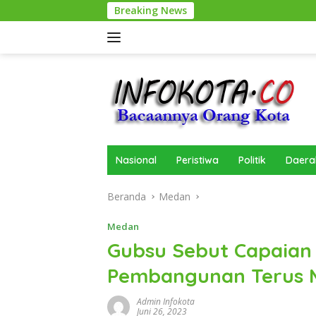
Langsung
Breaking News
ke
konten
Nasional
Peristiwa
Politik
Daera
Beranda
Medan
Medan
Gubsu Sebut Capaian 
Pembangunan Terus 
Admin Infokota
Juni 26, 2023