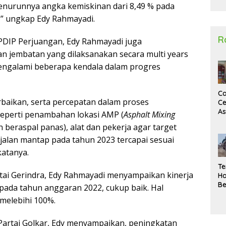
menurunnya angka kemiskinan dari 8,49 % pada
2
,” ungkap Edy Rahmayadi.
R
DIP Perjuangan, Edy Rahmayadi juga
 jembatan yang dilaksanakan secara multi years
engalami beberapa kendala dalam progres
Ca
baikan, serta percepatan dalam proses
Ce
A
eperti penambahan lokasi AMP (
Asphalt Mixing
Ma
 beraspal panas), alat dan pekerja agar target
U
N
jalan mantap pada tahun 2023 tercapai sesuai
Un
katanya.
Sa
Te
ai Gerindra, Edy Rahmayadi menyampaikan kinerja
Ha
Be
 pada tahun anggaran 2022, cukup baik. Hal
Wa
 melebihi 100%.
Si
Te
Pi
rtai Golkar, Edy menyampaikan, peningkatan