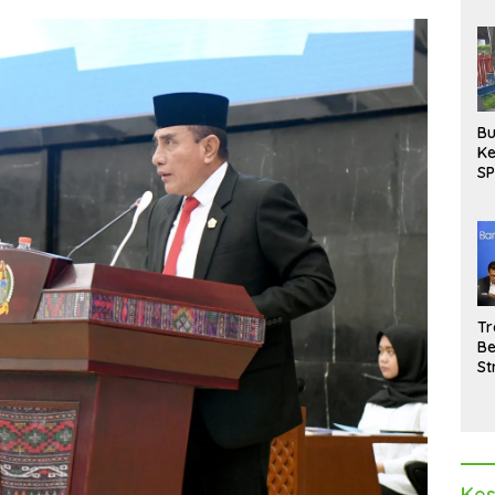
Bu
Ke
SP
Gu
Di
hi
Tr
Be
St
M
La
Pe
Kes