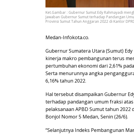
Ket.Gambar : Gubernur Sumut Edy Rahmayadi meng
Jawaban Gubernur Sumut terhadap Pandangan Umum
Provinsi Sumut Tahun Anggaran 2022 di Kantor DPRD 
Medan-Infokota.co.
Gubernur Sumatera Utara (Sumut) Edy
kinerja makro pembangunan terus memb
pertumbuhan ekonomi dari 2,61% pada 
Serta menurunnya angka pengangguran
6,16% tahun 2022.
Hal tersebut disampaikan Gubernur E
terhadap pandangan umum fraksi ata
pelaksanaan APBD Sumut tahun 2022 d
Bonjol Nomor 5 Medan, Senin (26/6).
“Selanjutnya Indeks Pembangunan Manu