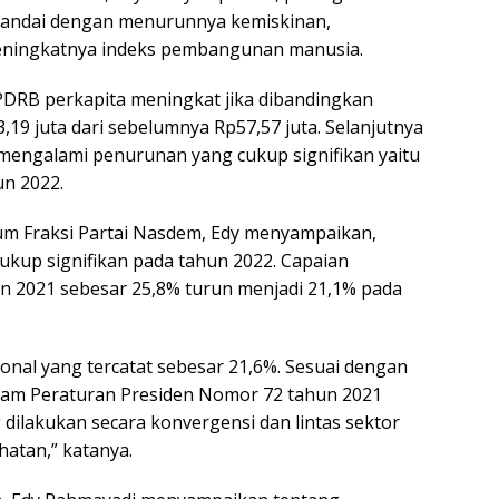
T
itandai dengan menurunnya kemiskinan,
ya
meningkatnya indeks pembangunan manusia.
, PDRB perkapita meningkat jika dibandingkan
19 juta dari sebelumnya Rp57,57 juta. Selanjutnya
mengalami penurunan yang cukup signifikan yaitu
un 2022.
m Fraksi Partai Nasdem, Edy menyampaikan,
ukup signifikan pada tahun 2022. Capaian
un 2021 sebesar 25,8% turun menjadi 21,1% pada
sional yang tercatat sebesar 21,6%. Sesuai dengan
alam Peraturan Presiden Nomor 72 tahun 2021
ilakukan secara konvergensi dan lintas sektor
atan,” katanya.