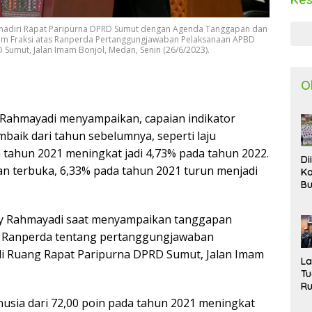
hadiri Rapat Paripurna DPRD Sumut dengan Agenda Tanggapan dan
 Fraksi atas Ranperda Pertanggungjawaban Pelaksanaan APBD
Sumut, Jalan Imam Bonjol, Medan, Senin (26/6/2023).
O
 Rahmayadi menyampaikan, capaian indikator
aik dari tahun sebelumnya, seperti laju
tahun 2021 meningkat jadi 4,73% pada tahun 2022.
Di
 terbuka, 6,33% pada tahun 2021 turun menjadi
Ka
Bu
Ta
R
dy Rahmayadi saat menyampaikan tanggapan
Uj
Ke
s Ranperda tentang pertanggungjawaban
S
i Ruang Rapat Paripurna DPRD Sumut, Jalan Imam
W
L
T
R
d
sia dari 72,00 poin pada tahun 2021 meningkat
P