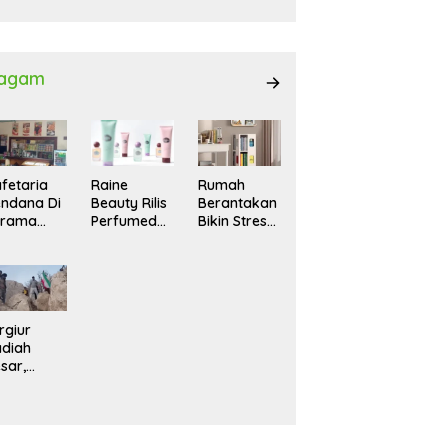
027
agam
fetaria
Raine
Rumah
ndana Di
Beauty Rilis
Berantakan
srama
Perfumed
Bikin Stres?
hasiswi
Body Lotion
Ini Cara
MA,
dengan
Praktis
yaman
Signature
Menatanya
tuk
Scent untuk
Tanpa
ntai
Ritual
Harus
Layering
Renovasi
rgiur
Parfum
diah
sar,
rga Iran
sir Lereng
rjal Cari
lot Jet