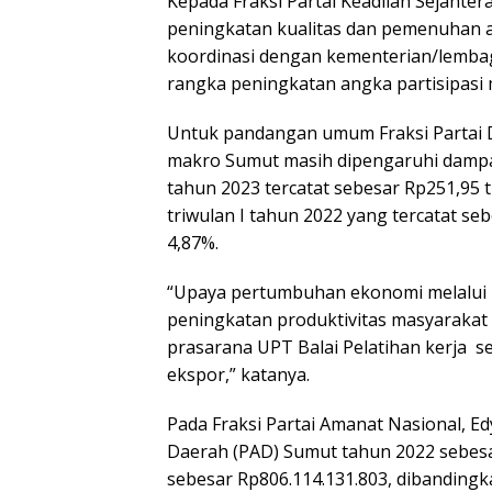
Kepada Fraksi Partai Keadilan Sejaht
peningkatan kualitas dan pemenuhan a
koordinasi dengan kementerian/lemba
rangka peningkatan angka partisipasi
Untuk pandangan umum Fraksi Partai 
makro Sumut masih dipengaruhi dampa
tahun 2023 tercatat sebesar Rp251,95 
triwulan I tahun 2022 yang tercatat se
4,87%.
“Upaya pertumbuhan ekonomi melalui b
peningkatan produktivitas masyarakat
prasarana UPT Balai Pelatihan kerja s
ekspor,” katanya.
Pada Fraksi Partai Amanat Nasional, E
Daerah (PAD) Sumut tahun 2022 sebesa
sebesar Rp806.114.131.803, dibandingk