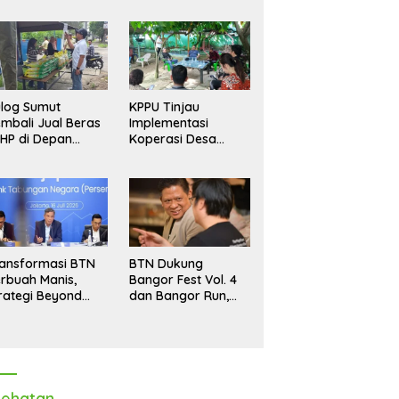
log Sumut
KPPU Tinjau
mbali Jual Beras
Implementasi
HP di Depan
Koperasi Desa
dang, Stok
Merah Putih di Desa
pastikan Aman
Marindal II
ngga Akhir Tahun
ansformasi BTN
BTN Dukung
rbuah Manis,
Bangor Fest Vol. 4
rategi Beyond
dan Bangor Run,
ortgage Dorong
Perluas Ekosistem
ba Melonjak 40,8
Transaksi Digital
rsen
ehatan