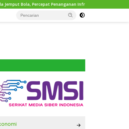
rcepat Penanganan Infrastruktur hingga Tingkat Kecamatan
konomi