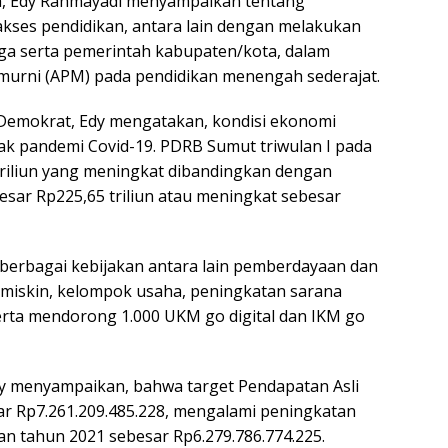
era, Edy Rahmayadi menyampaikan tentang
kses pendidikan, antara lain dengan melakukan
ga serta pemerintah kabupaten/kota, dalam
 murni (APM) pada pendidikan menengah sederajat.
Demokrat, Edy mengatakan, kondisi ekonomi
k pandemi Covid-19. PDRB Sumut triwulan I pada
triliun yang meningkat dibandingkan dengan
besar Rp225,65 triliun atau meningkat sebesar
erbagai kebijakan antara lain pemberdayaan dan
 miskin, kelompok usaha, peningkatan sarana
erta mendorong 1.000 UKM go digital dan IKM go
dy menyampaikan, bahwa target Pendapatan Asli
r Rp7.261.209.485.228, mengalami peningkatan
an tahun 2021 sebesar Rp6.279.786.774.225.