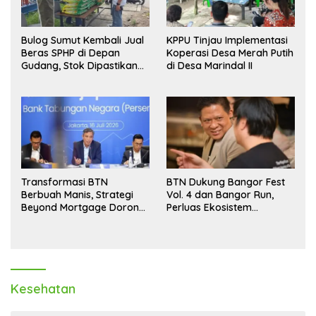
Bulog Sumut Kembali Jual
KPPU Tinjau Implementasi
Beras SPHP di Depan
Koperasi Desa Merah Putih
Gudang, Stok Dipastikan
di Desa Marindal II
Aman hingga Akhir Tahun
Transformasi BTN
BTN Dukung Bangor Fest
Berbuah Manis, Strategi
Vol. 4 dan Bangor Run,
Beyond Mortgage Dorong
Perluas Ekosistem
Laba Melonjak 40,8 Persen
Transaksi Digital
Kesehatan