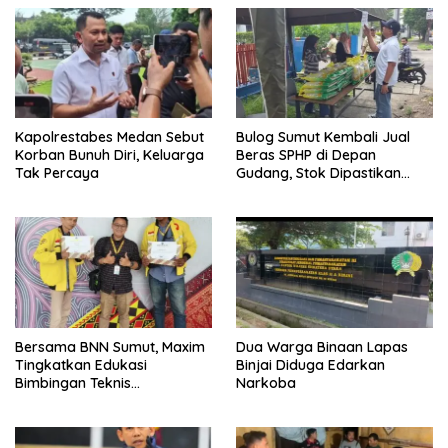
Kapolrestabes Medan Sebut
Bulog Sumut Kembali Jual
Korban Bunuh Diri, Keluarga
Beras SPHP di Depan
Tak Percaya
Gudang, Stok Dipastikan
Aman hingga Akhir Tahun
Bersama BNN Sumut, Maxim
Dua Warga Binaan Lapas
Tingkatkan Edukasi
Binjai Diduga Edarkan
Bimbingan Teknis
Narkoba
Pencegahan dan
Pemberantasan Narkotika