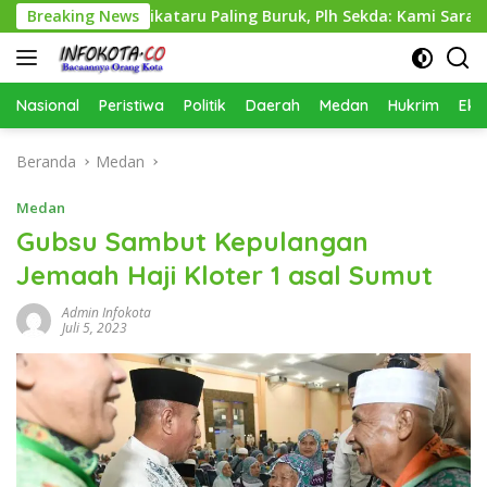
Langsung
Perkimcikataru Paling Buruk, Plh Sekda: Kami Sarankan Dievalu
Breaking News
ke
konten
Nasional
Peristiwa
Politik
Daerah
Medan
Hukrim
Eko
Beranda
Medan
Medan
Gubsu Sambut Kepulangan
Jemaah Haji Kloter 1 asal Sumut
Admin Infokota
Juli 5, 2023