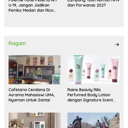
Polemik Hotel Peserta AFF
Lampung Tuan Rumah HPN
U-19, Jangan Jadikan
dan Porwanas 2027
Pemko Medan dan Rico
Waas Kambing Hitam
Ragam
Cafetaria Cendana Di
Raine Beauty Rilis
Asrama Mahasiswi UMA,
Perfumed Body Lotion
Nyaman Untuk Santai
dengan Signature Scent
untuk Ritual Layering
Parfum