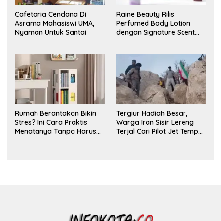
Cafetaria Cendana Di
Raine Beauty Rilis
Asrama Mahasiswi UMA,
Perfumed Body Lotion
Nyaman Untuk Santai
dengan Signature Scent
untuk Ritual Layering
Parfum
Rumah Berantakan Bikin
Tergiur Hadiah Besar,
Stres? Ini Cara Praktis
Warga Iran Sisir Lereng
Menatanya Tanpa Harus
Terjal Cari Pilot Jet Tempur
Renovasi
AS yang Hilang