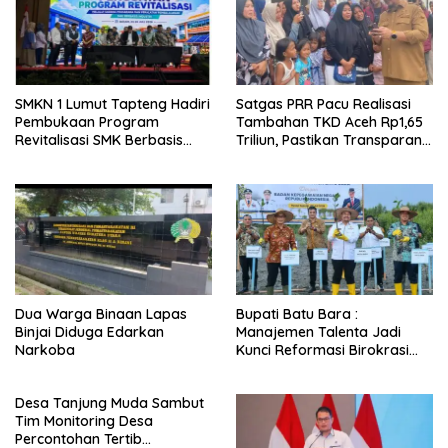
SMKN 1 Lumut Tapteng Hadiri
Satgas PRR Pacu Realisasi
Pembukaan Program
Tambahan TKD Aceh Rp1,65
Revitalisasi SMK Berbasis
Triliun, Pastikan Transparan
Indusri di Batam
dan Terukur
Dua Warga Binaan Lapas
Bupati Batu Bara :
Binjai Diduga Edarkan
Manajemen Talenta Jadi
Narkoba
Kunci Reformasi Birokrasi
dan Penguatan Kinerja ASN
Desa Tanjung Muda Sambut
Tim Monitoring Desa
Percontohan Tertib