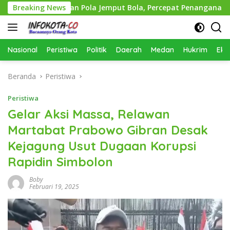
Langsung
n Terapkan Pola Jemput Bola, Percepat Penanganan Infrastru
Breaking News
ke
konten
Nasional
Peristiwa
Politik
Daerah
Medan
Hukrim
Eko
Beranda
Peristiwa
Peristiwa
Gelar Aksi Massa, Relawan
Martabat Prabowo Gibran Desak
Kejagung Usut Dugaan Korupsi
Rapidin Simbolon
Boby
Februari 19, 2025