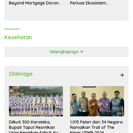
Beyond Mortgage Dorong
Perluas Ekosistem
Laba Melonjak 40,8 Persen
Transaksi Digital
Kesehatan
Selengkapnya
Olahraga
Diikuti 300 Karateka,
1.015 Pelari dari 34 Negara
Bupati Taput Resmikan
Ramaikan Trail of The
Ujian Kenaikan Sabuk Kyu
Kings UTMB 2026