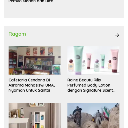
Pemko Medan dan Rico
Waas Kambing Hitam
Ragam
Cafetaria Cendana Di
Raine Beauty Rilis
Asrama Mahasiswi UMA,
Perfumed Body Lotion
Nyaman Untuk Santai
dengan Signature Scent
untuk Ritual Layering
Parfum