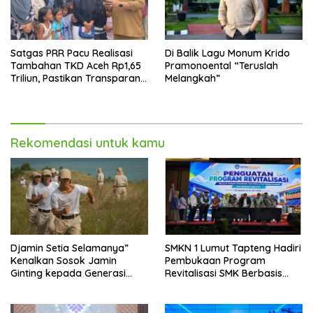
Satgas PRR Pacu Realisasi
Di Balik Lagu Monum Krido
Tambahan TKD Aceh Rp1,65
Pramonoental “Teruslah
Triliun, Pastikan Transparan
Melangkah”
dan Terukur
Rekomendasi untuk kamu
Djamin Setia Selamanya”
SMKN 1 Lumut Tapteng Hadiri
Kenalkan Sosok Jamin
Pembukaan Program
Ginting kepada Generasi
Revitalisasi SMK Berbasis
Muda
Indusri di Batam