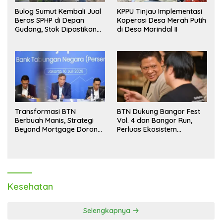
Bulog Sumut Kembali Jual
KPPU Tinjau Implementasi
Beras SPHP di Depan
Koperasi Desa Merah Putih
Gudang, Stok Dipastikan
di Desa Marindal II
Aman hingga Akhir Tahun
Transformasi BTN
BTN Dukung Bangor Fest
Berbuah Manis, Strategi
Vol. 4 dan Bangor Run,
Beyond Mortgage Dorong
Perluas Ekosistem
Laba Melonjak 40,8 Persen
Transaksi Digital
Kesehatan
Selengkapnya