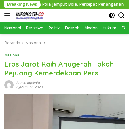
Langsung
erapkan Pola Jemput Bola, Percepat Penanganan Infrastrukt
Breaking News
ke
konten
Nasional
Peristiwa
Politik
Daerah
Medan
Hukrim
Eko
Beranda
Nasional
Nasional
Eros Jarot Raih Anugerah Tokoh
Pejuang Kemerdekaan Pers
Admin Infokota
Agustus 12, 2023