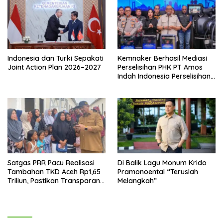
Indonesia dan Turki Sepakati
Kemnaker Berhasil Mediasi
Joint Action Plan 2026–2027
Perselisihan PHK PT Amos
Indah Indonesia Perselisihan
PHK PT Amos Indah
Indonesia
Satgas PRR Pacu Realisasi
Di Balik Lagu Monum Krido
Tambahan TKD Aceh Rp1,65
Pramonoental “Teruslah
Triliun, Pastikan Transparan
Melangkah”
dan Terukur