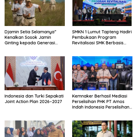
Djamin Setia Selamanya”
SMKN 1 Lumut Tapteng Hadiri
Kenalkan Sosok Jamin
Pembukaan Program
Ginting kepada Generasi
Revitalisasi SMK Berbasis
Muda
Indusri di Batam
Indonesia dan Turki Sepakati
Kemnaker Berhasil Mediasi
Joint Action Plan 2026–2027
Perselisihan PHK PT Amos
Indah Indonesia Perselisihan
PHK PT Amos Indah
Indonesia