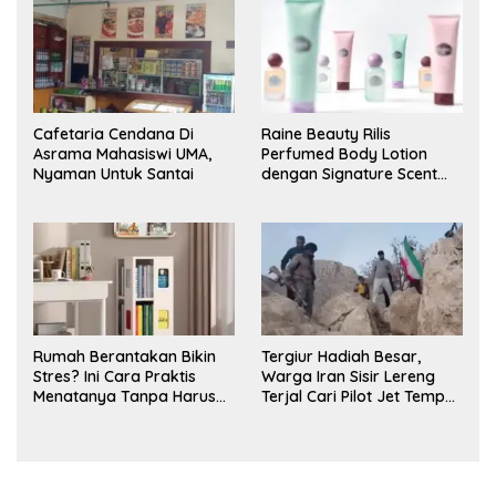
Cafetaria Cendana Di
Raine Beauty Rilis
Asrama Mahasiswi UMA,
Perfumed Body Lotion
Nyaman Untuk Santai
dengan Signature Scent
untuk Ritual Layering
Parfum
Rumah Berantakan Bikin
Tergiur Hadiah Besar,
Stres? Ini Cara Praktis
Warga Iran Sisir Lereng
Menatanya Tanpa Harus
Terjal Cari Pilot Jet Tempur
Renovasi
AS yang Hilang