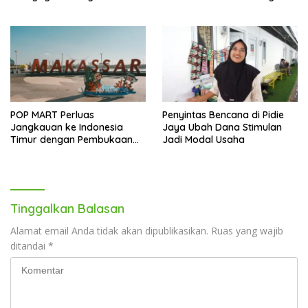
Melonjak 40,8 Persen
POP MART Perluas
Penyintas Bencana di Pidie
Jangkauan ke Indonesia
Jaya Ubah Dana Stimulan
Timur dengan Pembukaan
Jadi Modal Usaha
Gerai Baru di Trans Studio
Mall Makassar
Tinggalkan Balasan
Alamat email Anda tidak akan dipublikasikan.
Ruas yang wajib
ditandai
*