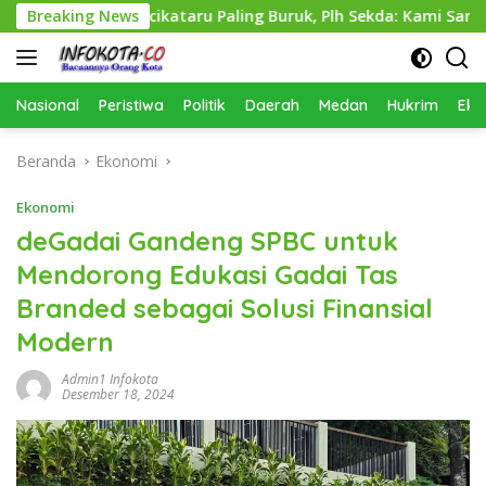
Langsung
 Perkimcikataru Paling Buruk, Plh Sekda: Kami Sarankan Dieva
Breaking News
ke
konten
Nasional
Peristiwa
Politik
Daerah
Medan
Hukrim
Eko
Beranda
Ekonomi
Ekonomi
deGadai Gandeng SPBC untuk
Mendorong Edukasi Gadai Tas
Branded sebagai Solusi Finansial
Modern
Admin1 Infokota
Desember 18, 2024