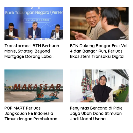
Transformasi BTN Berbuah
BTN Dukung Bangor Fest Vol.
Manis, Strategi Beyond
4 dan Bangor Run, Perluas
Mortgage Dorong Laba
Ekosistem Transaksi Digital
Melonjak 40,8 Persen
POP MART Perluas
Penyintas Bencana di Pidie
Jangkauan ke Indonesia
Jaya Ubah Dana Stimulan
Timur dengan Pembukaan
Jadi Modal Usaha
Gerai Baru di Trans Studio
Mall Makassar