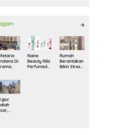
027
agam
fetaria
Raine
Rumah
ndana Di
Beauty Rilis
Berantakan
srama
Perfumed
Bikin Stres?
hasiswi
Body Lotion
Ini Cara
MA,
dengan
Praktis
yaman
Signature
Menatanya
tuk
Scent untuk
Tanpa
ntai
Ritual
Harus
Layering
Renovasi
rgiur
Parfum
diah
sar,
rga Iran
sir Lereng
rjal Cari
lot Jet