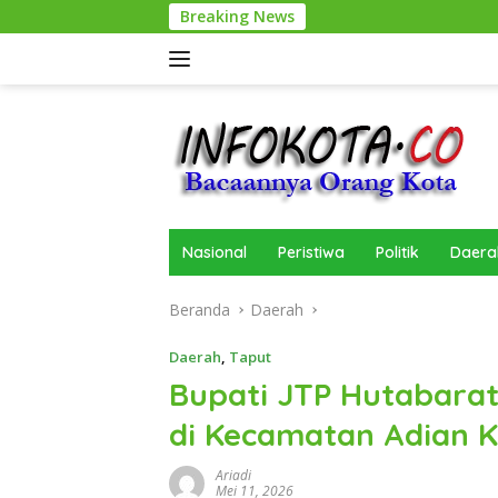
Langsung
Breaking News
ke
konten
Nasional
Peristiwa
Politik
Daera
Beranda
Daerah
Daerah
,
Taput
Bupati JTP Hutabarat
di Kecamatan Adian K
Ariadi
Mei 11, 2026