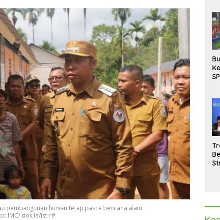
Bu
Ke
SP
Gu
Di
hi
Tr
Be
St
M
La
Pe
injau pembangunan hunian tetap pasca bencana alam
: IMC/ dok.le/ist-r#
Kes