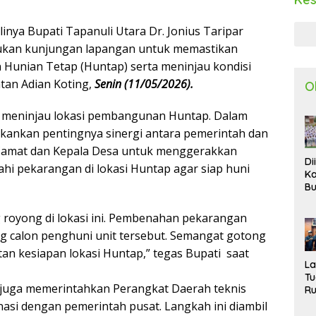
inya Bupati Tapanuli Utara Dr. Jonius Taripar
akukan kunjungan lapangan untuk memastikan
Hunian Tetap (Huntap) serta meninjau kondisi
tan Adian Koting,
Senin (11/05/2026).
O
i meninjau lokasi pembangunan Huntap. Dalam
kankan pentingnya sinergi antara pemerintah dan
 Camat dan Kepala Desa untuk menggerakkan
Di
i pekarangan di lokasi Huntap agar siap huni
Ka
Bu
Ta
R
 royong di lokasi ini. Pembenahan pekarangan
Uj
 calon penghuni unit tersebut. Semangat gotong
Ke
S
tan kesiapan lokasi Huntap,” tegas Bupati saat
W
L
T
i juga memerintahkan Perangkat Daerah teknis
R
d
nasi dengan pemerintah pusat. Langkah ini diambil
P