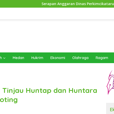
Serapan Anggaran Dinas Perkimcikataru Paling Buruk, Plh Se
h
Medan
Hukrim
Ekonomi
Olahraga
Ragam
 Tinjau Huntap dan Huntara
oting
E