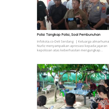
Polisi Tangkap Polisi, Soal Pembunuhan
Infokota.co-Deli Serdang | Keluarga almarhuma
Nurliz menyampaikan apresiasi kepada jajaran
kepolisian atas keberhasilan mengungkap…