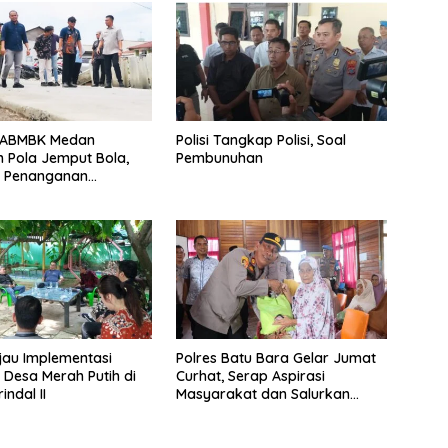
DABMBK Medan
Polisi Tangkap Polisi, Soal
 Pola Jemput Bola,
Pembunuhan
t Penanganan
uktur hingga Tingkat
an
jau Implementasi
Polres Batu Bara Gelar Jumat
 Desa Merah Putih di
Curhat, Serap Aspirasi
ndal II
Masyarakat dan Salurkan
Bantuan Sosial