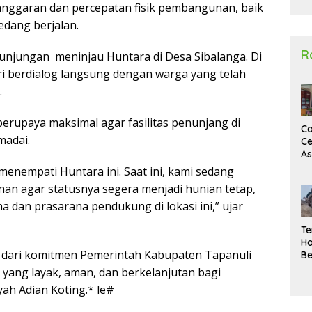
nggaran dan percepatan fisik pembangunan, baik
2
dang berjalan.
R
kunjungan meninjau Huntara di Desa Sibalanga. Di
iri berdialog langsung dengan warga yang telah
.
erupaya maksimal agar fasilitas penunjang di
Ca
madai.
Ce
A
Ma
nempati Huntara ini. Saat ini, kami sedang
U
 agar statusnya segera menjadi hunian tetap,
N
Un
 dan prasarana pendukung di lokasi ini,” ujar
Sa
Te
Ha
 dari komitmen Pemerintah Kabupaten Tapanuli
Be
Wa
yang layak, aman, dan berkelanjutan bagi
Si
ah Adian Koting.* le#
Te
Pi