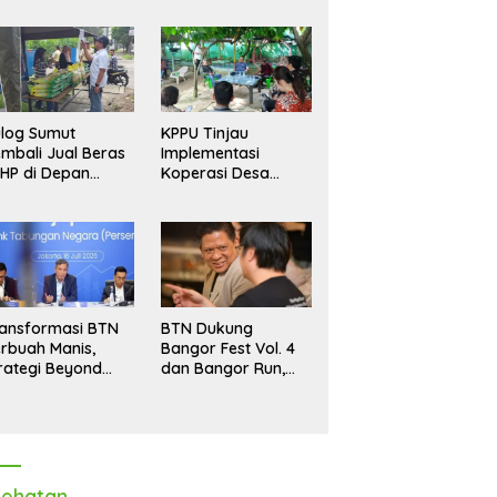
log Sumut
KPPU Tinjau
mbali Jual Beras
Implementasi
HP di Depan
Koperasi Desa
dang, Stok
Merah Putih di Desa
pastikan Aman
Marindal II
ngga Akhir Tahun
ansformasi BTN
BTN Dukung
rbuah Manis,
Bangor Fest Vol. 4
rategi Beyond
dan Bangor Run,
ortgage Dorong
Perluas Ekosistem
ba Melonjak 40,8
Transaksi Digital
rsen
ehatan