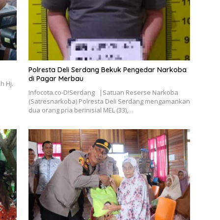
Polresta Deli Serdang Bekuk Pengedar Narkoba
di Pagar Merbau
h Hj.
Infocota.co-D!Serdang |Satuan Reserse Narkoba
(Satresnarkoba) Polresta Deli Serdang mengamankan
dua orang pria berinisial MEL (33),…