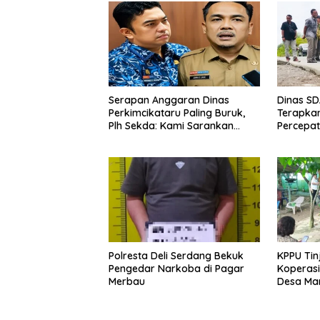
Serapan Anggaran Dinas
Dinas S
Perkimcikataru Paling Buruk,
Terapkan
Plh Sekda: Kami Sarankan
Percepa
Dievaluasi
Infrastr
Kecamat
Polresta Deli Serdang Bekuk
KPPU Tin
Pengedar Narkoba di Pagar
Koperasi
Merbau
Desa Mari