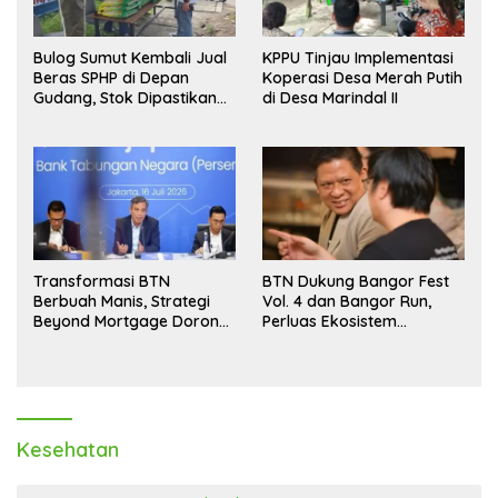
Bulog Sumut Kembali Jual
KPPU Tinjau Implementasi
Beras SPHP di Depan
Koperasi Desa Merah Putih
Gudang, Stok Dipastikan
di Desa Marindal II
Aman hingga Akhir Tahun
Transformasi BTN
BTN Dukung Bangor Fest
Berbuah Manis, Strategi
Vol. 4 dan Bangor Run,
Beyond Mortgage Dorong
Perluas Ekosistem
Laba Melonjak 40,8 Persen
Transaksi Digital
Kesehatan