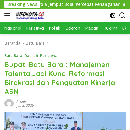
Langsung
apkan Pola Jemput Bola, Percepat Penanganan Infrastruktur 
Breaking News
ke
konten
Nasional
Peristiwa
Politik
Daerah
Medan
Hukrim
Eko
Beranda
Batu Bara
Batu Bara
,
Daerah
,
Peristiwa
Bupati Batu Bara : Manajemen
Talenta Jadi Kunci Reformasi
Birokrasi dan Penguatan Kinerja
ASN
Ariadi
Juli 2, 2026