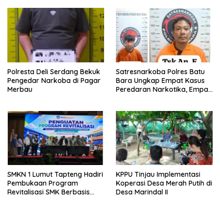
Kecamatan
Polresta Deli Serdang Bekuk
Satresnarkoba Polres Batu
Pengedar Narkoba di Pagar
Bara Ungkap Empat Kasus
Merbau
Peredaran Narkotika, Empat
Tersangka Diamankan
SMKN 1 Lumut Tapteng Hadiri
KPPU Tinjau Implementasi
Pembukaan Program
Koperasi Desa Merah Putih di
Revitalisasi SMK Berbasis
Desa Marindal II
Indusri di Batam