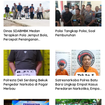
Dinas SDABMBK Medan
Polisi Tangkap Polisi, Soal
Terapkan Pola Jemput Bola,
Pembunuhan
Percepat Penanganan
Infrastruktur hingga Tingkat
Kecamatan
Polresta Deli Serdang Bekuk
Satresnarkoba Polres Batu
Pengedar Narkoba di Pagar
Bara Ungkap Empat Kasus
Merbau
Peredaran Narkotika, Empat
Tersangka Diamankan