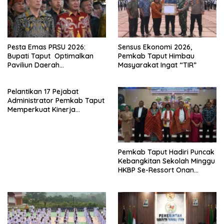
Pesta Emas PRSU 2026:
Sensus Ekonomi 2026,
Bupati Taput Optimalkan
Pemkab Taput Himbau
Paviliun Daerah
Masyarakat Ingat “TIR”
Mendongkrak Ekonomi
Rakyat
Pelantikan 17 Pejabat
Administrator Pemkab Taput
Memperkuat Kinerja
Perangkat Daerah
Pemkab Taput Hadiri Puncak
Kebangkitan Sekolah Minggu
HKBP Se-Ressort Onan
Hasang