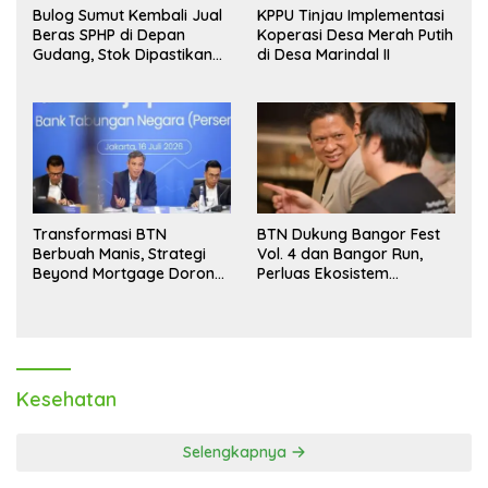
Bulog Sumut Kembali Jual
KPPU Tinjau Implementasi
Beras SPHP di Depan
Koperasi Desa Merah Putih
Gudang, Stok Dipastikan
di Desa Marindal II
Aman hingga Akhir Tahun
Transformasi BTN
BTN Dukung Bangor Fest
Berbuah Manis, Strategi
Vol. 4 dan Bangor Run,
Beyond Mortgage Dorong
Perluas Ekosistem
Laba Melonjak 40,8 Persen
Transaksi Digital
Kesehatan
Selengkapnya