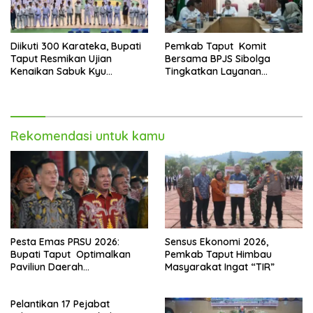
Diikuti 300 Karateka, Bupati
Pemkab Taput Komit
Taput Resmikan Ujian
Bersama BPJS Sibolga
Kenaikan Sabuk Kyu
Tingkatkan Layanan
Wadokai
Kesehatan
Rekomendasi untuk kamu
Pesta Emas PRSU 2026:
Sensus Ekonomi 2026,
Bupati Taput Optimalkan
Pemkab Taput Himbau
Paviliun Daerah
Masyarakat Ingat “TIR”
Mendongkrak Ekonomi
Rakyat
Pelantikan 17 Pejabat