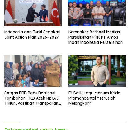
Indonesia dan Turki Sepakati
Kemnaker Berhasil Mediasi
Joint Action Plan 2026–2027
Perselisihan PHK PT Amos
Indah Indonesia Perselisihan
PHK PT Amos Indah
Indonesia
Satgas PRR Pacu Realisasi
Di Balik Lagu Monum Krido
Tambahan TKD Aceh Rp1,65
Pramonoental “Teruslah
Triliun, Pastikan Transparan
Melangkah”
dan Terukur