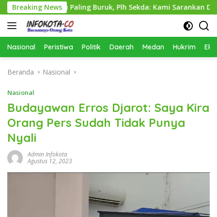
Langsung
kataru Paling Buruk, Plh Sekda: Kami Sarankan Dievaluasi
Breaking News
ke
konten
Nasional
Peristiwa
Politik
Daerah
Medan
Hukrim
Eko
Beranda
Nasional
Nasional
Budayawan Erros Djarot: Saya Kira
Orang Pers Sudah Tidak Punya
Nyali
Admin Infokota
Agustus 12, 2023