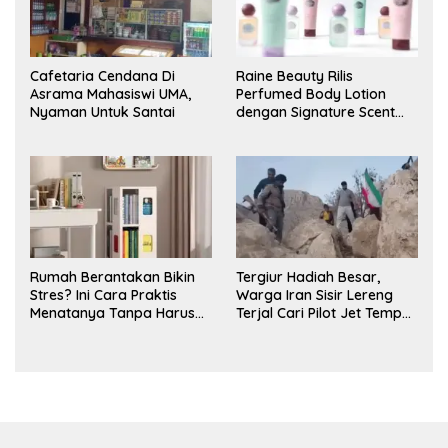
Cafetaria Cendana Di
Raine Beauty Rilis
Asrama Mahasiswi UMA,
Perfumed Body Lotion
Nyaman Untuk Santai
dengan Signature Scent
untuk Ritual Layering
Parfum
Rumah Berantakan Bikin
Tergiur Hadiah Besar,
Stres? Ini Cara Praktis
Warga Iran Sisir Lereng
Menatanya Tanpa Harus
Terjal Cari Pilot Jet Tempur
Renovasi
AS yang Hilang