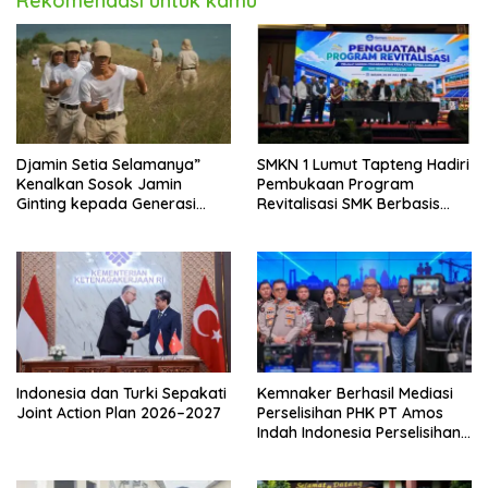
Rekomendasi untuk kamu
Djamin Setia Selamanya”
SMKN 1 Lumut Tapteng Hadiri
Kenalkan Sosok Jamin
Pembukaan Program
Ginting kepada Generasi
Revitalisasi SMK Berbasis
Muda
Indusri di Batam
Indonesia dan Turki Sepakati
Kemnaker Berhasil Mediasi
Joint Action Plan 2026–2027
Perselisihan PHK PT Amos
Indah Indonesia Perselisihan
PHK PT Amos Indah
Indonesia