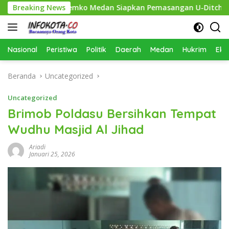
Langsung
rsihkan, Pemko Medan Siapkan Pemasangan U-Ditch pada 2027
Breaking News
ke
konten
Nasional
Peristiwa
Politik
Daerah
Medan
Hukrim
Eko
Beranda
Uncategorized
Uncategorized
Brimob Poldasu Bersihkan Tempat
Wudhu Masjid Al Jihad
Ariadi
Januari 25, 2026