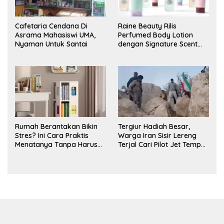
Cafetaria Cendana Di
Raine Beauty Rilis
Asrama Mahasiswi UMA,
Perfumed Body Lotion
Nyaman Untuk Santai
dengan Signature Scent
untuk Ritual Layering
Parfum
Rumah Berantakan Bikin
Tergiur Hadiah Besar,
Stres? Ini Cara Praktis
Warga Iran Sisir Lereng
Menatanya Tanpa Harus
Terjal Cari Pilot Jet Tempur
Renovasi
AS yang Hilang