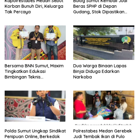
Kapolrestabes Medan Sebut
Bulog Sumut Kembali Jual
Korban Bunuh Diri, Keluarga
Beras SPHP di Depan
Tak Percaya
Gudang, Stok Dipastikan
Aman hingga Akhir Tahun
Bersama BNN Sumut, Maxim
Dua Warga Binaan Lapas
Tingkatkan Edukasi
Binjai Diduga Edarkan
Bimbingan Teknis
Narkoba
Pencegahan dan
Pemberantasan Narkotika
Polda Sumut Ungkap Sindikat
Polrestabes Medan Gerebek
Penipuan Online, Berkedok
Judi Tembak Ikan di Pulo