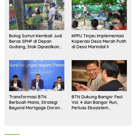
Bulog Sumut Kembali Jual
KPPU Tinjau Implementasi
Beras SPHP di Depan
Koperasi Desa Merah Putih
Gudang, Stok Dipastikan
di Desa Marindal II
Aman hingga Akhir Tahun
Transformasi BTN
BTN Dukung Bangor Fest
Berbuah Manis, Strategi
Vol. 4 dan Bangor Run,
Beyond Mortgage Dorong
Perluas Ekosistem
Laba Melonjak 40,8 Persen
Transaksi Digital