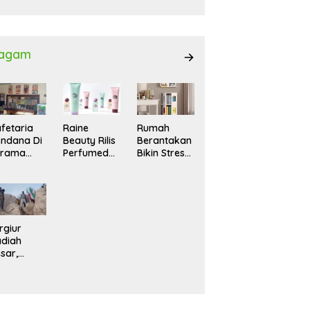
027
agam
fetaria
Raine
Rumah
ndana Di
Beauty Rilis
Berantakan
srama
Perfumed
Bikin Stres?
hasiswi
Body Lotion
Ini Cara
MA,
dengan
Praktis
yaman
Signature
Menatanya
tuk
Scent untuk
Tanpa
ntai
Ritual
Harus
Layering
Renovasi
rgiur
Parfum
diah
sar,
rga Iran
sir Lereng
rjal Cari
lot Jet