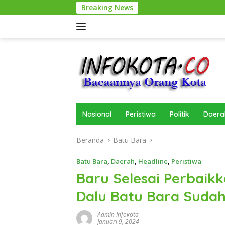
Langsung
Breaking News
Pari
ke
konten
Nasional
Peristiwa
Politik
Daera
Beranda
Batu Bara
Batu Bara
,
Daerah
,
Headline
,
Peristiwa
Baru Selesai Perbaikk
Dalu Batu Bara Sudah
Admin Infokota
Januari 9, 2024