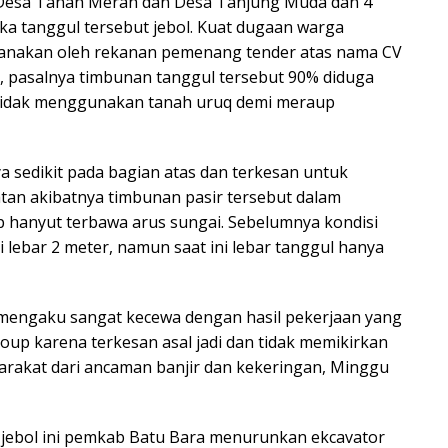
, Desa Tanah Merah dan Desa Tanjung Muda dan 4
T
ika tanggul tersebut jebol. Kuat dugaan warga
ya
ksanakan oleh rekanan pemenang tender atas nama CV
, pasalnya timbunan tanggul tersebut 90% diduga
tidak menggunakan tanah uruq demi meraup
 sedikit pada bagian atas dan terkesan untuk
atan akibatnya timbunan pasir tersebut dalam
p hanyut terbawa arus sungai. Sebelumnya kondisi
i lebar 2 meter, namun saat ini lebar tanggul hanya
engaku sangat kecewa dengan hasil pekerjaan yang
up karena terkesan asal jadi dan tidak memikirkan
rakat dari ancaman banjir dan kekeringan, Minggu
 jebol ini pemkab Batu Bara menurunkan ekcavator