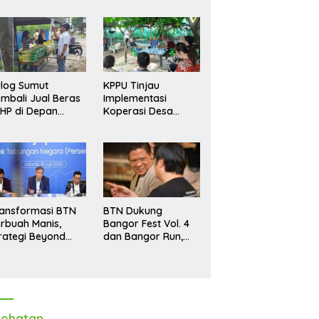
log Sumut
KPPU Tinjau
mbali Jual Beras
Implementasi
HP di Depan
Koperasi Desa
dang, Stok
Merah Putih di Desa
pastikan Aman
Marindal II
ngga Akhir Tahun
ansformasi BTN
BTN Dukung
rbuah Manis,
Bangor Fest Vol. 4
rategi Beyond
dan Bangor Run,
ortgage Dorong
Perluas Ekosistem
ba Melonjak 40,8
Transaksi Digital
rsen
ehatan