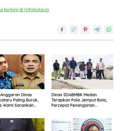
a terkini di Infokota.co
 Anggaran Dinas
Dinas SDABMBK Medan
kataru Paling Buruk,
Terapkan Pola Jemput Bola,
a: Kami Sarankan
Percepat Penanganan
si
Infrastruktur hingga Tingkat
Kecamatan