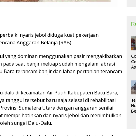
2
R
perbaiki nyaris jebol diduga kuat pekerjaan
encana Anggaran Belanja (RAB).
ggul yang dominan menggunakan pasir mengakibatkan
Ca
Ce
m pada saat banjir meluap sudah mengalami abrasi
A
u Bara terancam banjir dan lahan pertanian terancam
Ma
U
N
Un
-dalu di kecamatan Air Putih Kabupaten Batu Bara,
Sa
a tanggul tersebut baru saja selesai di rehabilitasi
Te
Ha
Provinsi Sumatera Utara dengan anggaran senilai
Be
gat memprihatinkan dan nyaris jebol dan menimbulkan
Wa
Si
i oleh sungai Dalu-Dalu.
Te
Pi