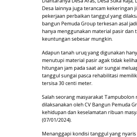
Diantaranya Desa Aras, Desa Suka Raja
Desa lainnya juga terancam kekeringan j
pekerjaan perbaikan tanggul yang dila
bangun Pemuda Group terkesan asal jadi
hanya menggunakan material pasir dan 
keuntungan sebesar mungkin.
Adapun tanah uruq yang digunakan hanya
menutupi material pasir agak tidak kelih
hitungan jam pada saat air sungai melua
tanggul sungai pasca rehabilitasi memilik
tersisa 30 centi meter.
Salah seorang masyarakat Tampubolon m
dilaksanakan oleh CV Bangun Pemuda Gro
kehidupan dan keselamatan ribuan masya
(07/01/2024).
Menanggapi kondisi tanggul yang nyaris