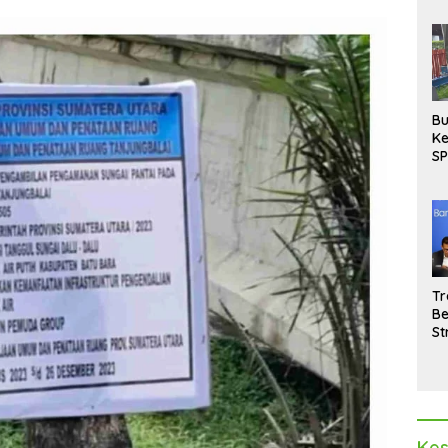
Bu
Ke
SP
Gu
Di
hi
Tr
Be
St
M
La
Pe
Kes