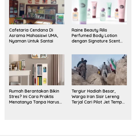
Cafetaria Cendana Di
Raine Beauty Rilis
Asrama Mahasiswi UMA,
Perfumed Body Lotion
Nyaman Untuk Santai
dengan Signature Scent
untuk Ritual Layering
Parfum
Rumah Berantakan Bikin
Tergiur Hadiah Besar,
Stres? Ini Cara Praktis
Warga Iran Sisir Lereng
Menatanya Tanpa Harus
Terjal Cari Pilot Jet Tempur
Renovasi
AS yang Hilang