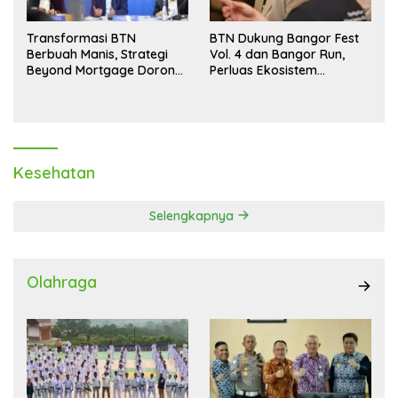
Transformasi BTN
BTN Dukung Bangor Fest
Berbuah Manis, Strategi
Vol. 4 dan Bangor Run,
Beyond Mortgage Dorong
Perluas Ekosistem
Laba Melonjak 40,8 Persen
Transaksi Digital
Kesehatan
Selengkapnya
Olahraga