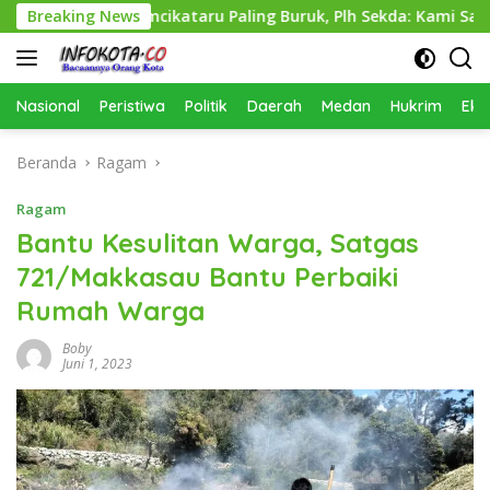
Langsung
inas Perkimcikataru Paling Buruk, Plh Sekda: Kami Sarankan Di
Breaking News
ke
konten
Nasional
Peristiwa
Politik
Daerah
Medan
Hukrim
Eko
Beranda
Ragam
Ragam
Bantu Kesulitan Warga, Satgas
721/Makkasau Bantu Perbaiki
Rumah Warga
Boby
Juni 1, 2023