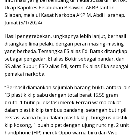
informasi yang berkembang di media sosial di TikTok, ”
Ucap Kapolres Pelabuhan Belawan, AKBP Janton
Silaban, melalui Kasat Narkoba AKP M. Abdi Harahap.
Jumat (5/1/2024)
Hasil penggrebekan, ungkapnya lebih lanjut, berhasil
ditangkap lima pelaku dengan peran masing-masing
yang berbeda. Tersangka ES alias Edi Batak ditangkap
sebagai pengedar, EI alias Bokir sebagai bandar, dan
SS alias Subur, ESD alias Edi, serta EK alias Eka sebagai
pemakai narkoba.
“Berhasil diamankan sejumlah barang bukti, antara lain
13 plastik klip sabu dengan total berat 15.55 gram
bruto, 1 butir pil ekstasi merek Ferrari warna coklat
dalam plastik klip tembus pandang, setengah butir pil
ekstasi warna hijau dalam plastik klip, bungkus plastik
klip kosong, 1 buah pipet dengan ujung runcing, 2 unit
handphone (HP) merek Oppo warna biru dan Vivo