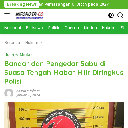
Langsung
an Siapkan Pemasangan U-Ditch pada 2027
Breaking News
Serapan Ang
ke
konten
Nasional
Peristiwa
Politik
Daerah
Medan
Hukrim
Eko
Beranda
Hukrim
Hukrim
,
Medan
Bandar dan Pengedar Sabu di
Suasa Tengah Mabar Hilir Diringkus
Polisi
Admin Infokota
Januari 6, 2024