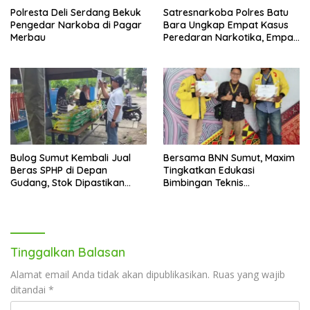
Polresta Deli Serdang Bekuk
Satresnarkoba Polres Batu
Pengedar Narkoba di Pagar
Bara Ungkap Empat Kasus
Merbau
Peredaran Narkotika, Empat
Tersangka Diamankan
Bulog Sumut Kembali Jual
Bersama BNN Sumut, Maxim
Beras SPHP di Depan
Tingkatkan Edukasi
Gudang, Stok Dipastikan
Bimbingan Teknis
Aman hingga Akhir Tahun
Pencegahan dan
Pemberantasan Narkotika
Tinggalkan Balasan
Alamat email Anda tidak akan dipublikasikan.
Ruas yang wajib
ditandai
*