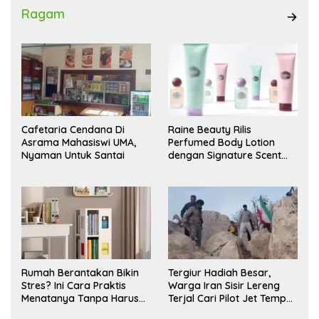
Ragam
Cafetaria Cendana Di
Raine Beauty Rilis
Asrama Mahasiswi UMA,
Perfumed Body Lotion
Nyaman Untuk Santai
dengan Signature Scent
untuk Ritual Layering
Parfum
Rumah Berantakan Bikin
Tergiur Hadiah Besar,
Stres? Ini Cara Praktis
Warga Iran Sisir Lereng
Menatanya Tanpa Harus
Terjal Cari Pilot Jet Tempur
Renovasi
AS yang Hilang