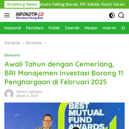
Langsung
rkimcikataru Paling Buruk, Plh Sekda: Kami Sarankan Dievaluas
Breaking News
ke
konten
Nasional
Peristiwa
Politik
Daerah
Medan
Hukrim
Eko
Beranda
Ekonomi
Ekonomi
Awali Tahun dengan Cemerlang,
BRI Manajemen Investasi Borong 11
Penghargaan di Februari 2025
Admin1 Infokota
Maret 6, 2025