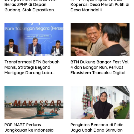
Beras SPHP di Depan
Koperasi Desa Merah Putih di
Gudang, Stok Dipastikan
Desa Marindal II
Aman hingga Akhir Tahun
Transformasi BTN Berbuah
BTN Dukung Bangor Fest Vol.
Manis, Strategi Beyond
4 dan Bangor Run, Perluas
Mortgage Dorong Laba
Ekosistem Transaksi Digital
Melonjak 40,8 Persen
POP MART Perluas
Penyintas Bencana di Pidie
Jangkauan ke Indonesia
Jaya Ubah Dana Stimulan