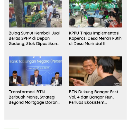
Bulog Sumut Kembali Jual
KPPU Tinjau Implementasi
Beras SPHP di Depan
Koperasi Desa Merah Putih
Gudang, Stok Dipastikan
di Desa Marindal II
Aman hingga Akhir Tahun
Transformasi BTN
BTN Dukung Bangor Fest
Berbuah Manis, Strategi
Vol. 4 dan Bangor Run,
Beyond Mortgage Dorong
Perluas Ekosistem
Laba Melonjak 40,8 Persen
Transaksi Digital