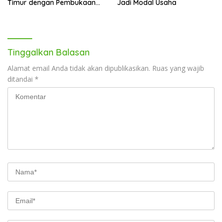
Timur dengan Pembukaan
Jadi Modal Usaha
Gerai Baru di Trans Studio
Mall Makassar
Tinggalkan Balasan
Alamat email Anda tidak akan dipublikasikan.
Ruas yang wajib
ditandai
*