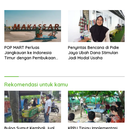
Melonjak 40,8 Persen
POP MART Perluas
Penyintas Bencana di Pidie
Jangkauan ke Indonesia
Jaya Ubah Dana Stimulan
Timur dengan Pembukaan
Jadi Modal Usaha
Gerai Baru di Trans Studio
Mall Makassar
Rekomendasi untuk kamu
Bulog Sumut Kembali Jual
KPPU Tinjau Implementasi