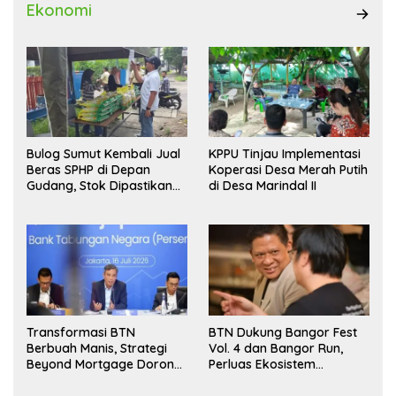
Ekonomi
Bulog Sumut Kembali Jual
KPPU Tinjau Implementasi
Beras SPHP di Depan
Koperasi Desa Merah Putih
Gudang, Stok Dipastikan
di Desa Marindal II
Aman hingga Akhir Tahun
Transformasi BTN
BTN Dukung Bangor Fest
Berbuah Manis, Strategi
Vol. 4 dan Bangor Run,
Beyond Mortgage Dorong
Perluas Ekosistem
Laba Melonjak 40,8 Persen
Transaksi Digital