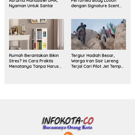
Asrama Mahasiswi UMA,
Perfumed Body Lotion
Nyaman Untuk Santai
dengan Signature Scent
untuk Ritual Layering
Parfum
Rumah Berantakan Bikin
Tergiur Hadiah Besar,
Stres? Ini Cara Praktis
Warga Iran Sisir Lereng
Menatanya Tanpa Harus
Terjal Cari Pilot Jet Tempur
Renovasi
AS yang Hilang