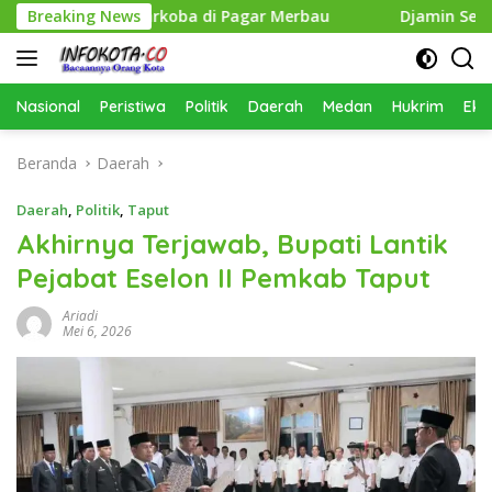
Langsung
gedar Narkoba di Pagar Merbau
Breaking News
Djamin Setia Selamanya
ke
konten
Nasional
Peristiwa
Politik
Daerah
Medan
Hukrim
Eko
Beranda
Daerah
Daerah
,
Politik
,
Taput
Akhirnya Terjawab, Bupati Lantik
Pejabat Eselon II Pemkab Taput
Ariadi
Mei 6, 2026