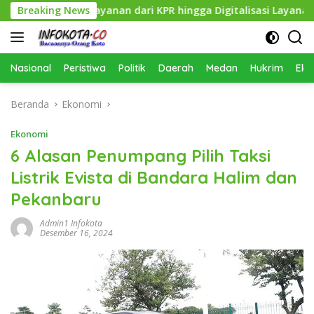
Langsung
luas Layanan dari KPR hingga Digitalisasi Layanan Publik
Breaking News
ke
konten
Nasional
Peristiwa
Politik
Daerah
Medan
Hukrim
Eko
Beranda
Ekonomi
Ekonomi
6 Alasan Penumpang Pilih Taksi
Listrik Evista di Bandara Halim dan
Pekanbaru
Admin1 Infokota
Desember 16, 2024