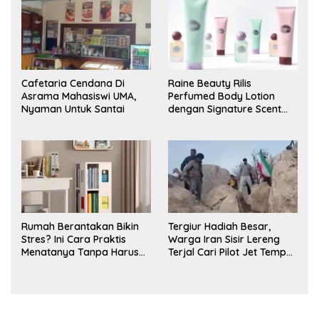
Cafetaria Cendana Di
Raine Beauty Rilis
Asrama Mahasiswi UMA,
Perfumed Body Lotion
Nyaman Untuk Santai
dengan Signature Scent
untuk Ritual Layering
Parfum
Rumah Berantakan Bikin
Tergiur Hadiah Besar,
Stres? Ini Cara Praktis
Warga Iran Sisir Lereng
Menatanya Tanpa Harus
Terjal Cari Pilot Jet Tempur
Renovasi
AS yang Hilang