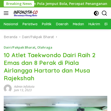
Langsung
Terapkan Pola Jemput Bola, Percepat Penanganan Infrastruk
Breaking News
ke
konten
Nasional
Peristiwa
Politik
Daerah
Medan
Hukrim
Eko
Beranda
Dairi/Pakpak Bharat
Dairi/Pakpak Bharat
,
Olahraga
10 Atlet Taekwondo Dairi Raih 2
Emas dan 8 Perak di Piala
Airlangga Hartarto dan Musa
Rajekshah
Admin Infokota
Juni 13, 2023