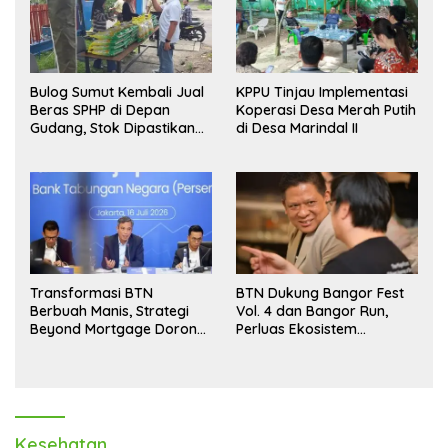
Bulog Sumut Kembali Jual
KPPU Tinjau Implementasi
Beras SPHP di Depan
Koperasi Desa Merah Putih
Gudang, Stok Dipastikan
di Desa Marindal II
Aman hingga Akhir Tahun
Transformasi BTN
BTN Dukung Bangor Fest
Berbuah Manis, Strategi
Vol. 4 dan Bangor Run,
Beyond Mortgage Dorong
Perluas Ekosistem
Laba Melonjak 40,8 Persen
Transaksi Digital
Kesehatan