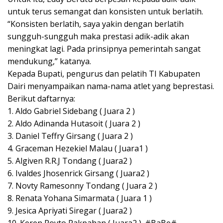
untuk terus semangat dan konsisten untuk berlatih.
“Konsisten berlatih, saya yakin dengan berlatih
sungguh-sungguh maka prestasi adik-adik akan
meningkat lagi. Pada prinsipnya pemerintah sangat
mendukung,” katanya.
Kepada Bupati, pengurus dan pelatih TI Kabupaten
Dairi menyampaikan nama-nama atlet yang beprestasi.
Berikut daftarnya:
1. Aldo Gabriel Sidebang ( Juara 2 )
2. Aldo Adinanda Hutasoit ( Juara 2 )
3. Daniel Teffry Girsang ( Juara 2 )
4. Graceman Hezekiel Malau ( Juara1 )
5. Algiven R.R.J Tondang ( Juara2 )
6. Ivaldes Jhosenrick Girsang ( Juara2 )
7. Novty Ramesonny Tondang ( Juara 2 )
8. Renata Yohana Simarmata ( Juara 1 )
9. Jesica Apriyati Siregar ( Juara2 )
10. Keren Royto Pakpahan ( Juara2 ). #BaBe#