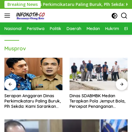
Langsung
nggaran Dinas Perkimcikataru Paling Buruk, Plh Sekda: Kami Sa
Breaking News
ke
konten
Nasional
Peristiwa
Politik
Daerah
Medan
Hukrim
Eko
Musprov
an Dinas
Dinas SDABMBK Medan
Polisi Tangkap Pol
aling Buruk,
Terapkan Pola Jemput Bola,
Pembunuhan
 Sarankan
Percepat Penanganan
Infrastruktur hingga Tingkat
Kecamatan