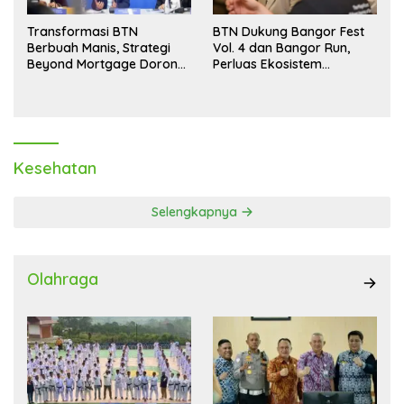
Transformasi BTN
BTN Dukung Bangor Fest
Berbuah Manis, Strategi
Vol. 4 dan Bangor Run,
Beyond Mortgage Dorong
Perluas Ekosistem
Laba Melonjak 40,8 Persen
Transaksi Digital
Kesehatan
Selengkapnya
Olahraga