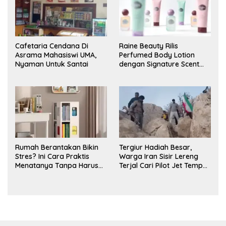
Cafetaria Cendana Di
Raine Beauty Rilis
Asrama Mahasiswi UMA,
Perfumed Body Lotion
Nyaman Untuk Santai
dengan Signature Scent
untuk Ritual Layering
Parfum
Rumah Berantakan Bikin
Tergiur Hadiah Besar,
Stres? Ini Cara Praktis
Warga Iran Sisir Lereng
Menatanya Tanpa Harus
Terjal Cari Pilot Jet Tempur
Renovasi
AS yang Hilang